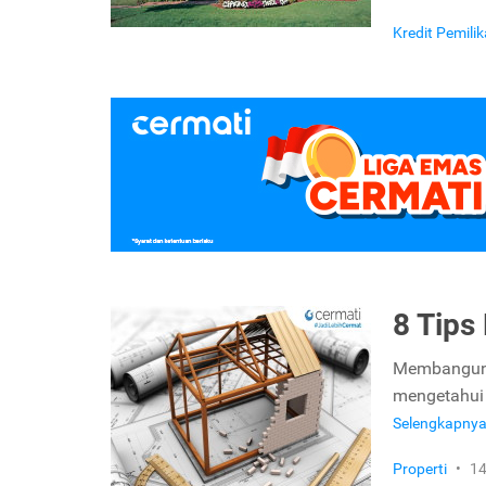
Kredit Pemil
8 Tip
Membangun ru
mengetahui 
Selengkapny
Properti
•
14