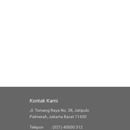
Kontak Kami
Jl. Tomang Raya No. 38, Jatipulo
Palmerah, Jakarta Barat 11430
Telepon
: (021) 40000 312