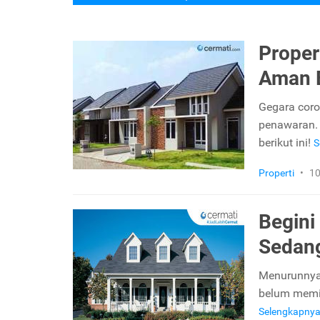
Proper
Aman B
Gegara coro
penawaran. 
berikut ini!
S
Properti
•
10
Begin
Sedan
Menurunnya 
belum memil
Selengkapny