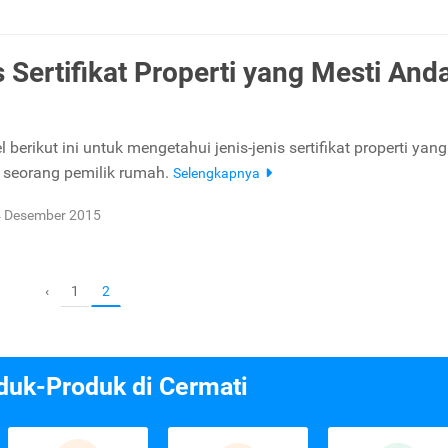
s Sertifikat Properti yang Mesti And
l berikut ini untuk mengetahui jenis-jenis sertifikat properti yan
eh seorang pemilik rumah.
Selengkapnya
 Desember 2015
1
‹
2
duk-Produk di Cermati