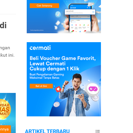
di
angan
kut ini.
ARTIKEL TERBARU