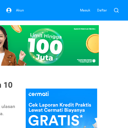
Akun
Masuk
Daftar
n 10
 ulasan
a.