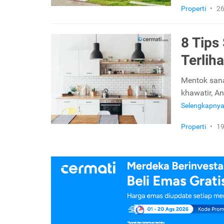
Properti
•
26
8 Tips
Terlih
Mentok sana
khawatir, An
Selengkapny
Properti
•
19