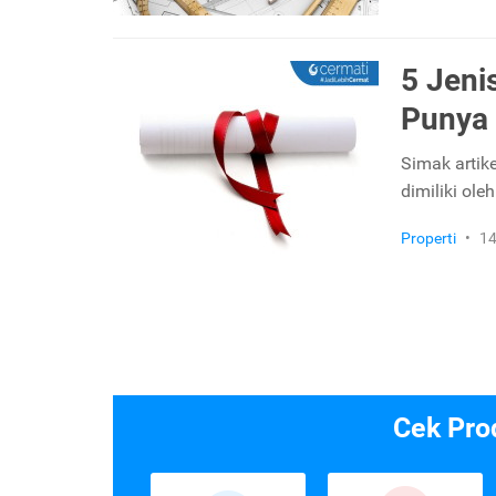
5 Jeni
Punya
Simak artike
dimiliki ol
Properti
•
14
Cek Pro