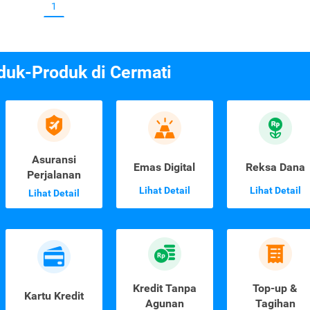
1
duk-Produk di Cermati
Asuransi
Emas Digital
Reksa Dana
Perjalanan
Lihat Detail
Lihat Detail
Lihat Detail
Kredit Tanpa
Top-up &
Kartu Kredit
Agunan
Tagihan