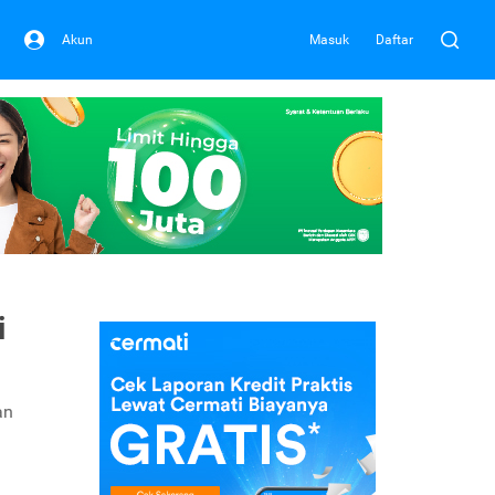
Akun
Masuk
Daftar
i
an