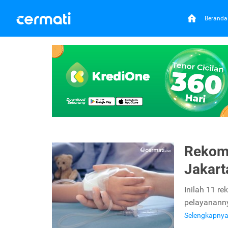
Beranda
Rekome
Jakart
Inilah 11 r
pelayananny
Selengkapny