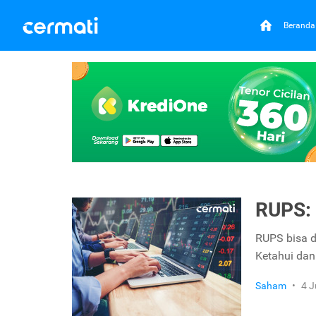
Beranda
RUPS: 
RUPS bisa d
Ketahui da
Saham
•
4 J