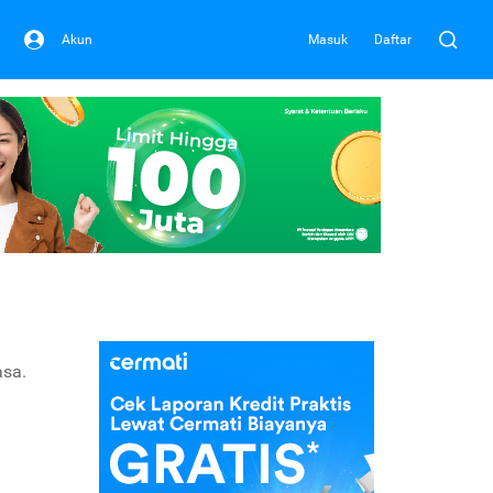
Akun
Masuk
Daftar
asa.