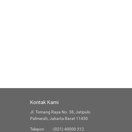
Kontak Kami
Jl. Tomang Raya No. 38, Jatipulo
Palmerah, Jakarta Barat 11430
Telepon
: (021) 40000 312