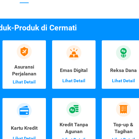
duk-Produk di Cermati
Asuransi
Emas Digital
Reksa Dana
Perjalanan
Lihat Detail
Lihat Detail
Lihat Detail
Kredit Tanpa
Top-up &
Kartu Kredit
Agunan
Tagihan
Lihat Detail