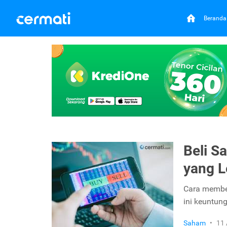
Beranda
Beli S
yang L
Cara membel
ini keuntun
Saham
•
11 