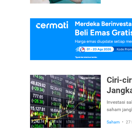
Ciri-c
Jangk
Investasi s
saham jangk
Saham
•
27