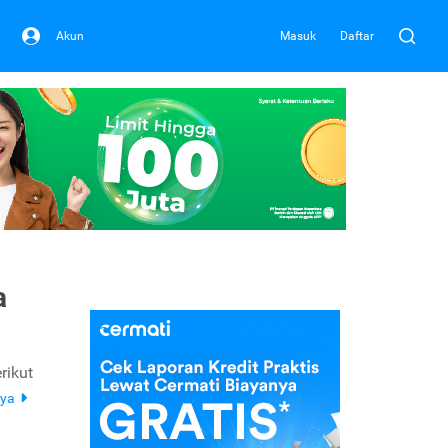
Akun
Masuk
Daftar
a
rikut
nya