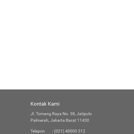
Kontak Kami
Jl. Tomang Raya No. 38, Jatipulo
Palmerah, Jakarta Barat 11430
Telepon
: (021) 40000 312