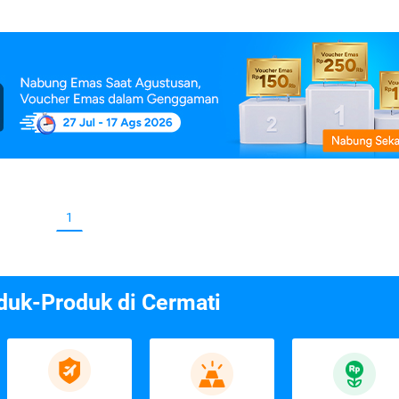
1
duk-Produk di Cermati