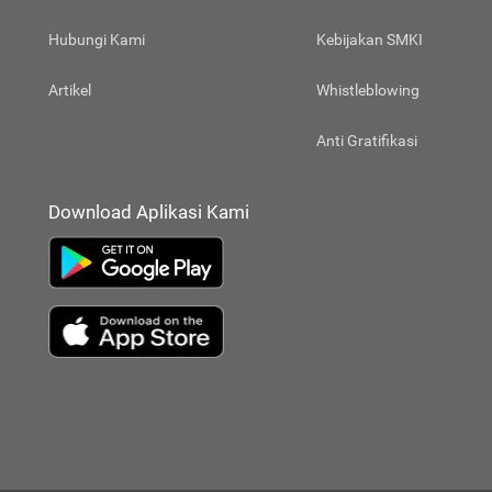
Hubungi Kami
Kebijakan SMKI
Artikel
Whistleblowing
Anti Gratifikasi
Download Aplikasi Kami