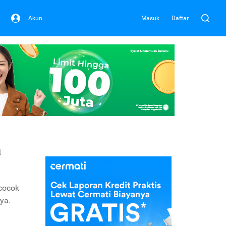
Akun
Masuk
Daftar
a
 cocok
ya.