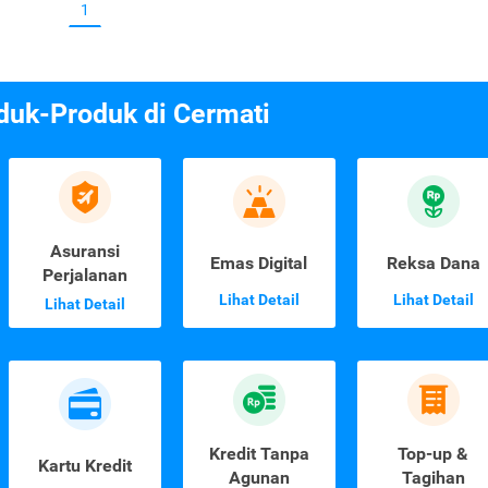
1
duk-Produk di Cermati
Asuransi
Emas Digital
Reksa Dana
Perjalanan
Lihat Detail
Lihat Detail
Lihat Detail
Kredit Tanpa
Top-up &
Kartu Kredit
Agunan
Tagihan