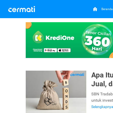
Beranda
Apa It
Jual, 
SBN Tradabl
untuk inves
Selengkapny