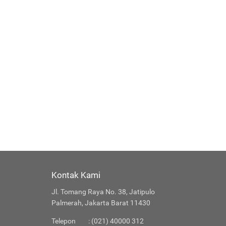
Kontak Kami
Jl. Tomang Raya No. 38, Jatipulo
Palmerah, Jakarta Barat 11430
Telepon
: (021) 40000 312