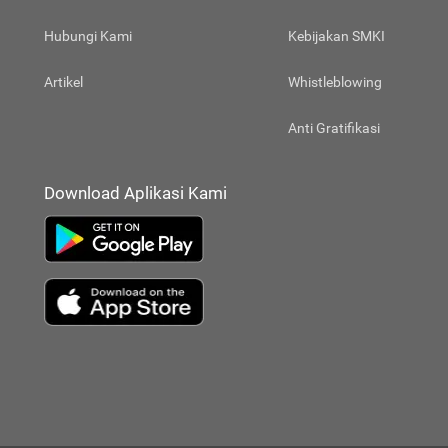
Hubungi Kami
Kebijakan SMKI
Artikel
Whistleblowing
Anti Gratifikasi
Download Aplikasi Kami