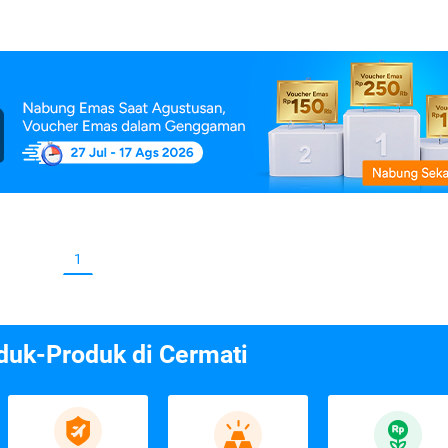
1
duk-Produk di Cermati