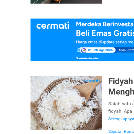
Fidyah
Menghi
Salah satu 
fidyah. Apa
Selengkapny
Seputar Ram