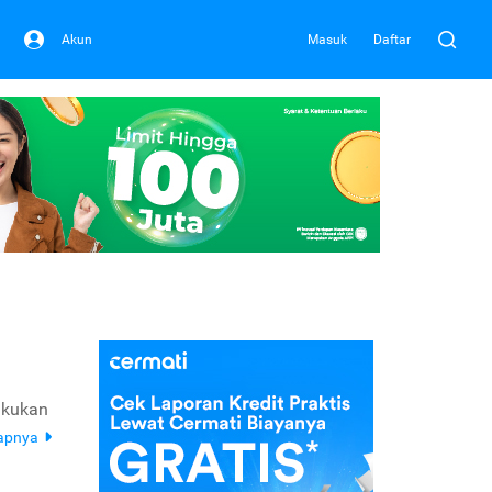
Akun
Masuk
Daftar
akukan
kapnya