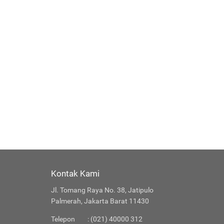
Kontak Kami
Jl. Tomang Raya No. 38, Jatipulo
Palmerah, Jakarta Barat 11430
Telepon
: (021) 40000 312