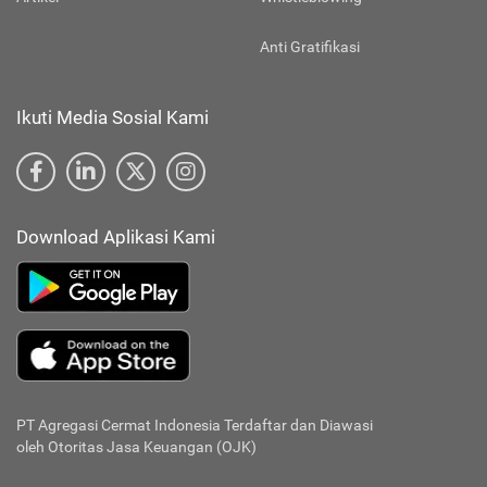
Anti Gratifikasi
Ikuti Media Sosial Kami
Download Aplikasi Kami
PT Agregasi Cermat Indonesia
Terdaftar dan Diawasi
oleh Otoritas Jasa Keuangan (OJK)