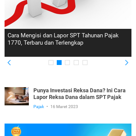
Berakhir 30 April, Ini Cara Melaporkan SPT
Pajak PPh Badan
Previous
Ne
Punya Investasi Reksa Dana? Ini Cara
Lapor Reksa Dana dalam SPT Pajak
Pajak
•
16 Maret 2023