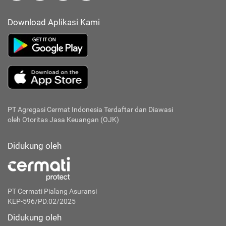
Download Aplikasi Kami
PT Agregasi Cermat Indonesia
Terdaftar dan Diawasi
oleh Otoritas Jasa Keuangan (OJK)
Didukung oleh
PT Cermati Pialang Asuransi
KEP-596/PD.02/2025
Didukung oleh