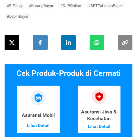
#E-Filing
#KurangBayar
#DJPOnline
#SPTTahunanPajak
#LebihBayar
Cek Produk-Produk di Cermati
Asuransi Jiwa &
Asuransi Mobil
Kesehatan
Lihat Detail
Lihat Detail