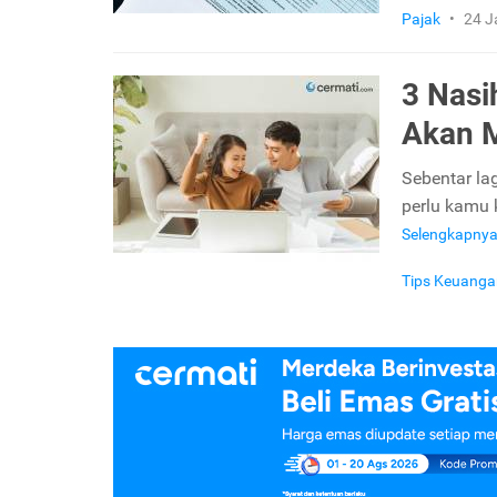
Pajak
•
24 J
3 Nasi
Akan 
Sebentar la
perlu kamu 
Selengkapny
Tips Keuanga