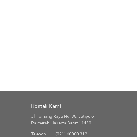
Kontak Kami
Jl. Tomang Raya No. 38, Jatipulo
Palmerah, Jakarta Barat 11430
Telepon
: (021) 40000 312