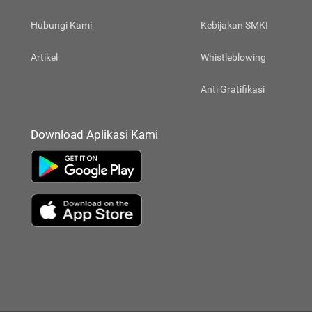
Hubungi Kami
Kebijakan SMKI
Artikel
Whistleblowing
Anti Gratifikasi
Download Aplikasi Kami