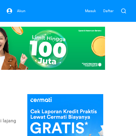
Akun
Masuk
Daftar
i lajang