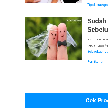
Tips Keuanga
Sudah 
Sebelu
Ingin seger
keuangan te
Selengkapny
Pernikahan
•
Cek Pro