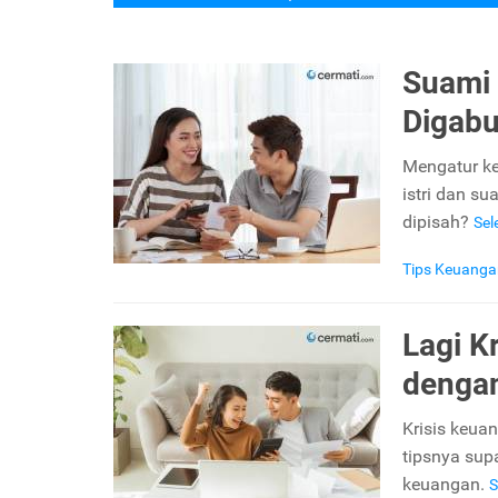
Suami 
Digabu
Mengatur ke
istri dan s
dipisah?
Se
Tips Keuanga
Lagi K
dengan
Krisis keua
tipsnya sup
keuangan.
S