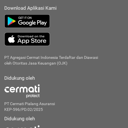
Download Aplikasi Kami
PT Agregasi Cermat Indonesia
Terdaftar dan Diawasi
oleh Otoritas Jasa Keuangan (OJK)
Didukung oleh
PT Cermati Pialang Asuransi
KEP-596/PD.02/2025
Didukung oleh