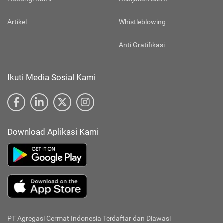
Artikel
Whistleblowing
Anti Gratifikasi
Ikuti Media Sosial Kami
Download Aplikasi Kami
PT Agregasi Cermat Indonesia
Terdaftar dan Diawasi