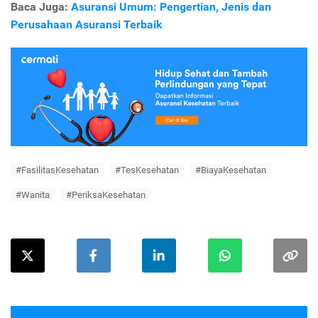
Baca Juga:
Asuransi Umum: Pengertian, Jenis dan
Perusahaan Asuransi Terbaik
#FasilitasKesehatan
#TesKesehatan
#BiayaKesehatan
#Wanita
#PeriksaKesehatan