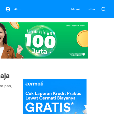
Akun
Masuk
Daftar
aja
a pas,