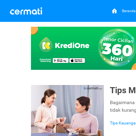
Beranda
Tips M
Bagaimana c
tidak kurang
Tips Keuanga