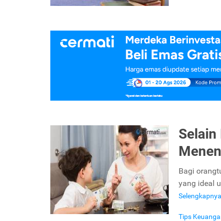
Selain
Menent
Bagi orangt
yang ideal u
Selengkapny
Tips Keuanga