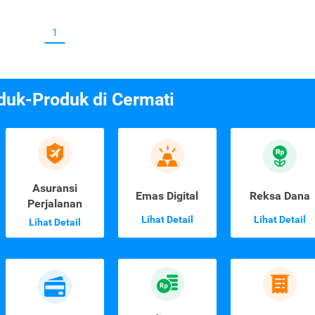
1
duk-Produk di Cermati
Asuransi
Emas Digital
Reksa Dana
Perjalanan
Lihat Detail
Lihat Detail
Lihat Detail