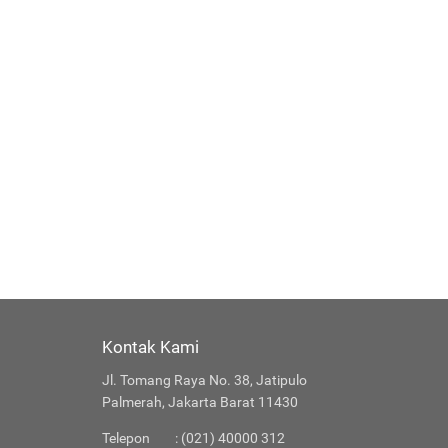
Kontak Kami
Jl. Tomang Raya No. 38, Jatipulo
Palmerah, Jakarta Barat 11430
Telepon
: (021) 40000 312