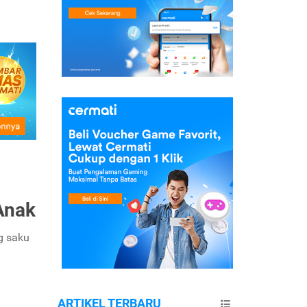
Anak
g saku
ARTIKEL TERBARU