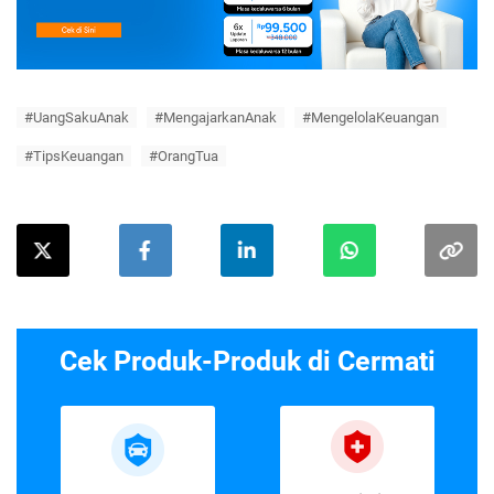
#UangSakuAnak
#MengajarkanAnak
#MengelolaKeuangan
#TipsKeuangan
#OrangTua
Cek Produk-Produk di Cermati