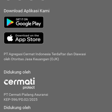
Download Aplikasi Kami
PT Agregasi Cermat Indonesia
Terdaftar dan Diawasi
oleh Otoritas Jasa Keuangan (OJK)
Didukung oleh
PT Cermati Pialang Asuransi
KEP-596/PD.02/2025
Didukung oleh