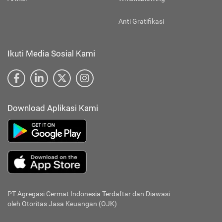
Anti Gratifikasi
Ikuti Media Sosial Kami
Download Aplikasi Kami
PT Agregasi Cermat Indonesia
Terdaftar dan Diawasi
oleh Otoritas Jasa Keuangan (OJK)