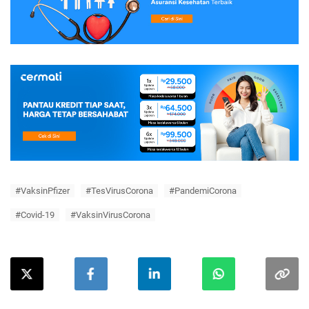
#VaksinPfizer
#TesVirusCorona
#PandemiCorona
#Covid-19
#VaksinVirusCorona