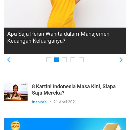
Ada Aturan NPWP Bagi Wanita yang Sudah
Menikah, Ini Rinciannya
Previous
Ne
8 Kartini Indonesia Masa Kini, Siapa
Saja Mereka?
Inspirasi
•
21 April 2021