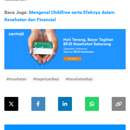
Baca Juga:
Mengenal Childfree serta Efeknya dalam
Kesehatan dan Finansial
#Kesehatan
#KeperluanBayi
#KesehatanBayi