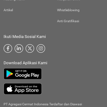
Artikel
Whistleblowing
Anti Gratifikasi
Ikuti Media Sosial Kami
Download Aplikasi Kami
PT Agregasi Cermat Indonesia
Terdaftar dan Diawasi