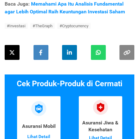
Baca Juga:
Memahami Apa Itu Analisis Fundamental
agar Lebih Optimal Raih Keuntungan Investasi Saham
#Investasi
#TheGraph
#Cryptocurrency
Cek Produk-Produk di Cermati
Asuransi Jiwa &
Asuransi Mobil
Kesehatan
Lihat Detail
Lihat Detail