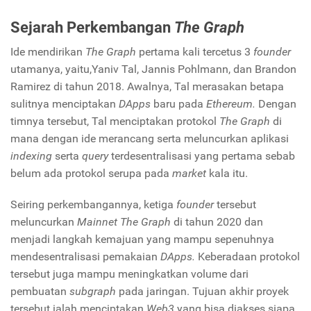
Sejarah Perkembangan
The Graph
Ide mendirikan
The Graph
pertama kali tercetus 3
founder
utamanya, yaitu,Yaniv Tal, Jannis Pohlmann, dan Brandon
Ramirez di tahun 2018. Awalnya, Tal merasakan betapa
sulitnya menciptakan
DApps
baru pada
Ethereum.
Dengan
timnya tersebut, Tal menciptakan protokol
The Graph
di
mana dengan ide merancang serta meluncurkan aplikasi
indexing
serta
query
terdesentralisasi yang pertama sebab
belum ada protokol serupa pada
market
kala itu.
Seiring perkembangannya, ketiga
founder
tersebut
meluncurkan
Mainnet The Graph
di tahun 2020 dan
menjadi langkah kemajuan yang mampu sepenuhnya
mendesentralisasi pemakaian
DApps.
Keberadaan protokol
tersebut juga mampu meningkatkan volume dari
pembuatan
subgraph
pada jaringan. Tujuan akhir proyek
tersebut ialah menciptakan
Web3
yang bisa diakses siapa