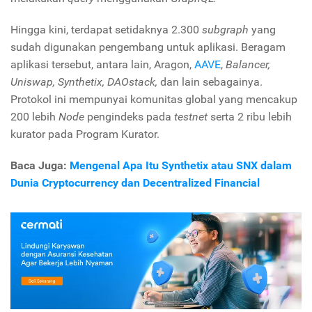
Hingga kini, terdapat setidaknya 2.300
subgraph
yang
sudah digunakan pengembang untuk aplikasi. Beragam
aplikasi tersebut, antara lain, Aragon,
AAVE
,
Balancer,
Uniswap, Synthetix, DAOstack,
dan lain sebagainya.
Protokol ini mempunyai komunitas global yang mencakup
200 lebih
Node
pengindeks pada
testnet
serta 2 ribu lebih
kurator pada Program Kurator.
Baca Juga:
Mengenal Apa Itu Synthetix atau SNX dalam
Dunia Cryptocurrency dan Decentralized Financial