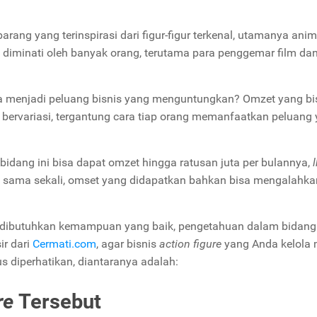
rang yang terinspirasi dari figur-figur terkenal, utamanya anim
diminati oleh banyak orang, terutama para penggemar film da
sa menjadi peluang bisnis yang menguntungkan? Omzet yang bi
h bervariasi, tergantung cara tiap orang memanfaatkan peluang
idang ini bisa dapat omzet hingga ratusan juta per bulannya,
an sama sekali, omset yang didapatkan bahkan bisa mengalahkan
a dibutuhkan kemampuan yang baik, pengetahuan dalam bidang
ir dari
Cermati.com
, agar bisnis
action figure
yang Anda kelola
s diperhatikan, diantaranya adalah:
re
Tersebut