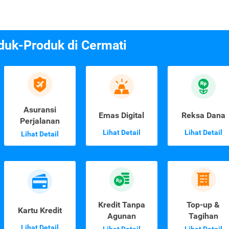
duk-Produk di Cermati
Asuransi
Emas Digital
Reksa Dana
Perjalanan
Lihat Detail
Lihat Detail
Lihat Detail
Kredit Tanpa
Top-up &
Kartu Kredit
Agunan
Tagihan
Lihat Detail