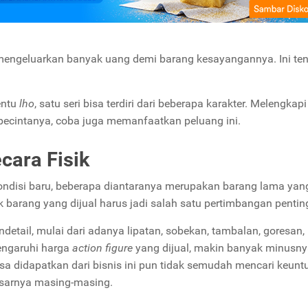
mengeluarkan banyak uang demi barang kesayangannya. Ini te
entu
lho
, satu seri bisa terdiri dari beberapa karakter. Melengkapi
a pecintanya, coba juga memanfaatkan peluang ini.
cara Fisik
kondisi baru, beberapa diantaranya merupakan barang lama yan
ik barang yang dijual harus jadi salah satu pertimbangan pentin
detail, mulai dari adanya lipatan, sobekan, tambalan, goresan,
engaruhi harga
action figure
yang dijual, makin banyak minusn
a didapatkan dari bisnis ini pun tidak semudah mencari keun
asarnya masing-masing.