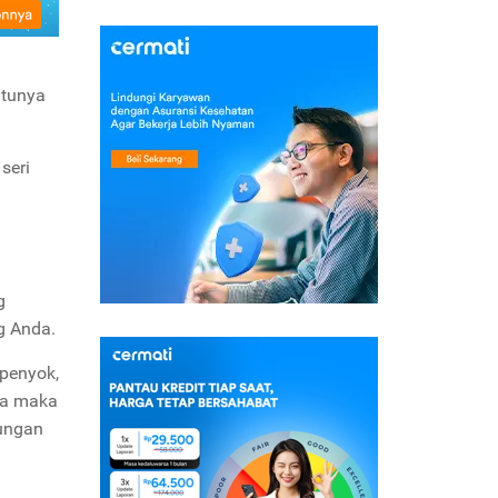
ntunya
 seri
g
g Anda.
 penyok,
ya maka
tungan