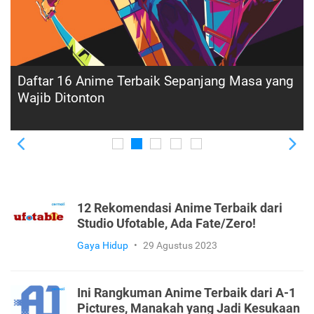
Daftar Lengkap Anime Terbaik dari MAPPA
Studio, Ada Jujutsu Kaisen
Previous
Ne
12 Rekomendasi Anime Terbaik dari
Studio Ufotable, Ada Fate/Zero!
Gaya Hidup
•
29 Agustus 2023
Ini Rangkuman Anime Terbaik dari A-1
Pictures, Manakah yang Jadi Kesukaan