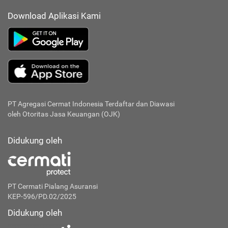
Download Aplikasi Kami
PT Agregasi Cermat Indonesia
Terdaftar dan Diawasi
oleh Otoritas Jasa Keuangan (OJK)
Didukung oleh
PT Cermati Pialang Asuransi
KEP-596/PD.02/2025
Didukung oleh