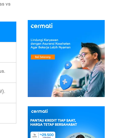
as vs
us.
!).