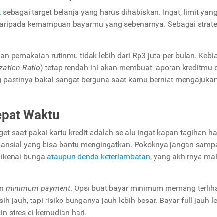
t
sebagai target belanja yang harus dihabiskan. Ingat, limit yan
ar daripada kemampuan bayarmu yang sebenarnya. Sebagai strate
akan pemakaian rutinmu tidak lebih dari Rp3 juta per bulan. Keb
ization Ratio
) tetap rendah ini akan membuat laporan kreditmu 
ng pastinya bakal sangat berguna saat kamu berniat mengajuka
epat Waktu
et saat pakai kartu kredit adalah selalu ingat kapan tagihan h
inansial yang bisa bantu mengingatkan. Pokoknya jangan sampai
 dikenai bunga
ataupun denda keterlambatan
, yang akhirnya ma
an
minimum payment
. Opsi buat bayar minimum memang terlih
 jauh, tapi risiko bunganya jauh lebih besar. Bayar full jauh l
n stres di kemudian hari.