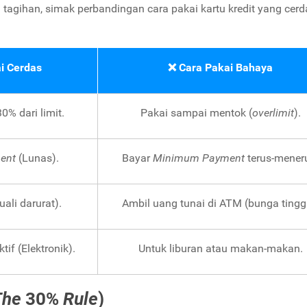
tagihan, simak perbandingan cara pakai kartu kredit yang cerd
i Cerdas
❌ Cara Pakai Bahaya
% dari limit.
Pakai sampai mentok (
overlimit
).
ent
(Lunas).
Bayar
Minimum Payment
terus-mener
uali darurat).
Ambil uang tunai di ATM (bunga tinggi
if (Elektronik).
Untuk liburan atau makan-makan.
The
30%
Rule
)