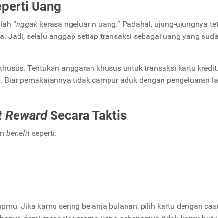
eperti Uang
lah “
nggak
kerasa ngeluarin uang.” Padahal, ujung-ujungnya te
ya. Jadi, selalu anggap setiap transaksi sebagai uang yang sud
husus. Tentukan anggaran khusus untuk transaksi kartu kredit
. Biar pemakaiannya tidak campur aduk dengan pengeluaran la
t Reward
Secara Taktis
an
benefit
seperti:
upmu. Jika kamu sering belanja bulanan, pilih kartu dengan
cas