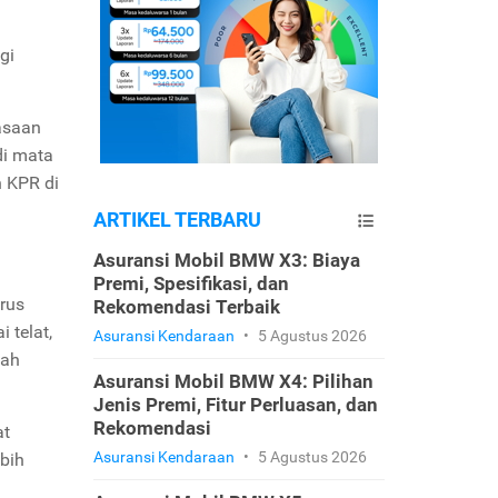
g
gi
iasaan
di mata
n KPR di
ARTIKEL TERBARU
Asuransi Mobil BMW X3: Biaya
Premi, Spesifikasi, dan
arus
Rekomendasi Terbaik
 telat,
Asuransi Kendaraan
•
5 Agustus 2026
lah
Asuransi Mobil BMW X4: Pilihan
Jenis Premi, Fitur Perluasan, dan
Rekomendasi
at
Asuransi Kendaraan
•
5 Agustus 2026
ebih