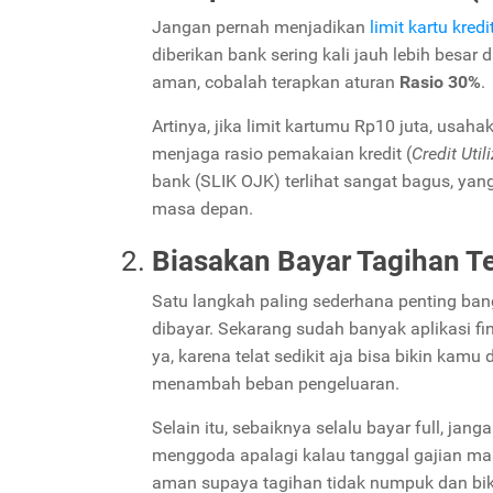
Jangan pernah menjadikan
limit kartu kredi
diberikan bank sering kali jauh lebih bes
aman, cobalah terapkan aturan
Rasio 30%
.
Artinya, jika limit kartumu Rp10 juta, usah
menjaga rasio pemakaian kredit (
Credit Util
bank (SLIK OJK) terlihat sangat bagus, ya
masa depan.
Biasakan Bayar Tagihan T
Satu langkah paling sederhana penting bang
dibayar. Sekarang sudah banyak aplikasi f
ya, karena telat sedikit aja bisa bikin kamu
menambah beban pengeluaran.
Selain itu, sebaiknya selalu bayar full, jang
menggoda apalagi kalau tanggal gajian masih
aman supaya tagihan tidak numpuk dan biki