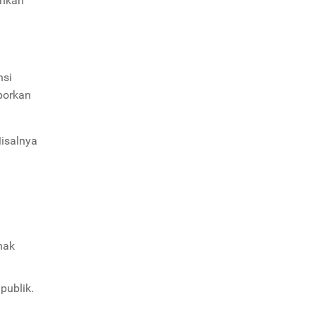
uhkan
nsi
porkan
Misalnya
hak
publik.