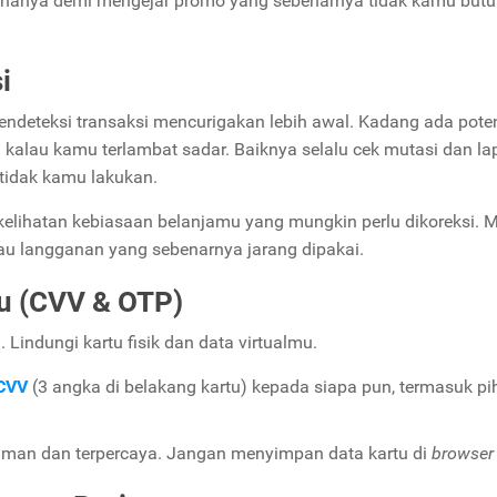
hanya demi mengejar promo yang sebenarnya tidak kamu but
i
 mendeteksi transaksi mencurigakan lebih awal. Kadang ada pote
kalau kamu terlambat sadar. Baiknya selalu cek mutasi dan la
 tidak kamu lakukan.
n kelihatan kebiasaan belanjamu yang mungkin perlu dikoreksi. 
 atau langganan yang sebenarnya jarang dipakai.
u (CVV & OTP)
. Lindungi kartu fisik dan data virtualmu.
CVV
(3 angka di belakang kartu) kepada siapa pun, termasuk pi
 aman dan terpercaya. Jangan menyimpan data kartu di
browser