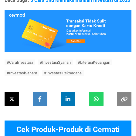
Baca Juga:
5 Cara Jitu Memaksimalkan Investasi di 2020
#CaraInvestasi
#InvestasiSyariah
#LiterasiKeuangan
#InvestasiSaham
#InvestasiReksadana
Cek Produk-Produk di Cermati