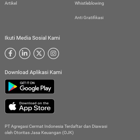
Artikel
Whistleblowing
Anti Gratifikasi
Ikuti Media Sosial Kami
Download Aplikasi Kami
PT Agregasi Cermat Indonesia
Terdaftar dan Diawasi
oleh Otoritas Jasa Keuangan (OJK)