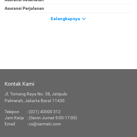
Asuransi Perjalanan
Selengkapnya
Kontak Kami
Jl. Tomang Raya No. 38, Jatipulo
Palmerah, Jakarta Barat 11430
Telepon
:
(021) 40000 312
Jam Kerja
: (Senin-Jumat 9:00-17:00)
Email
:
cs@cermati.com