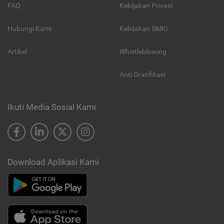
FAQ
Kebijakan Privasi
Hubungi Kami
Kebijakan SMKI
Artikel
Whistleblowing
Anti Gratifikasi
Ikuti Media Sosial Kami
Download Aplikasi Kami