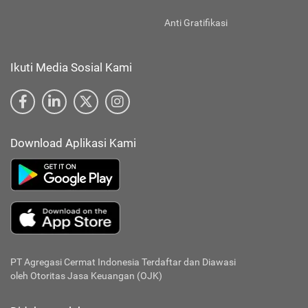
Anti Gratifikasi
Ikuti Media Sosial Kami
Download Aplikasi Kami
PT Agregasi Cermat Indonesia
Terdaftar dan Diawasi
oleh Otoritas Jasa Keuangan (OJK)