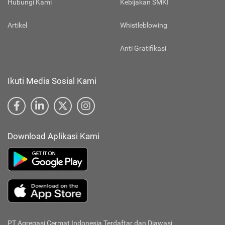
Hubungi Kami
Kebijakan SMKI
Artikel
Whistleblowing
Anti Gratifikasi
Ikuti Media Sosial Kami
Download Aplikasi Kami
PT Agregasi Cermat Indonesia
Terdaftar dan Diawasi