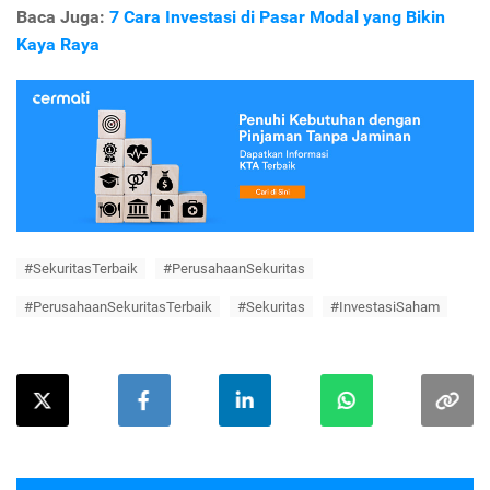
Baca Juga:
7 Cara Investasi di Pasar Modal yang Bikin
Kaya Raya
#SekuritasTerbaik
#PerusahaanSekuritas
#PerusahaanSekuritasTerbaik
#Sekuritas
#InvestasiSaham