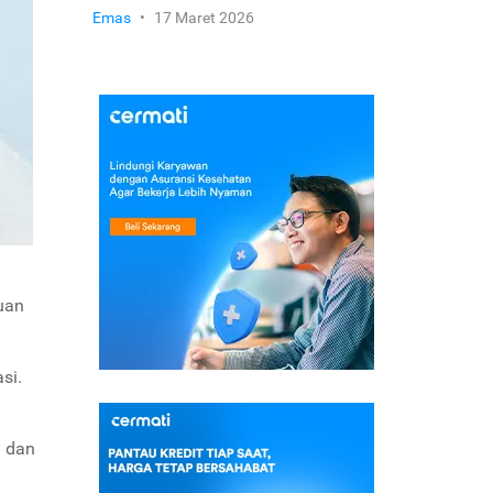
Emas
•
17 Maret 2026
uan
si.
n dan