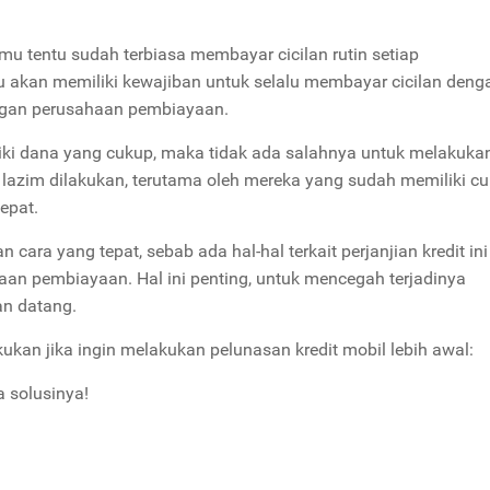
amu tentu sudah terbiasa membayar cicilan rutin setiap
akan memiliki kewajiban untuk selalu membayar cicilan denga
engan perusahaan pembiayaan.
liki dana yang cukup, maka tidak ada salahnya untuk melakuka
p lazim dilakukan, terutama oleh mereka yang sudah memiliki c
cepat.
 cara yang tepat, sebab ada hal-hal terkait perjanjian kredit in
an pembiayaan. Hal ini penting, untuk mencegah terjadinya
n datang.
kukan jika ingin melakukan pelunasan kredit mobil lebih awal:
a solusinya!