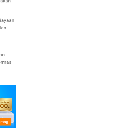
nakan
biayaan
lan
kan
ormasi