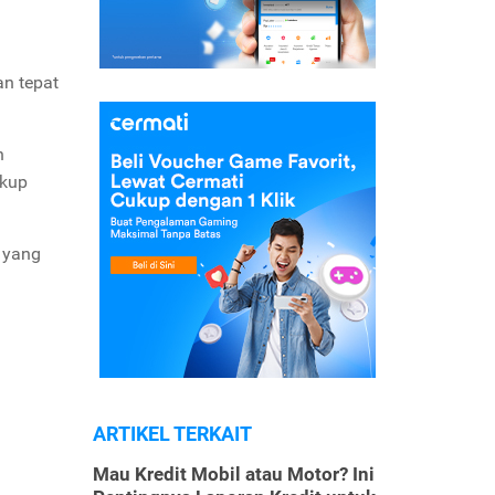
n tepat
n
ukup
i yang
ARTIKEL TERKAIT
Mau Kredit Mobil atau Motor? Ini