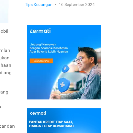
Tips Keuangan
•
16 September 2024
obil
umlah
kukan
ahaan
bilang
yang
s
car dan