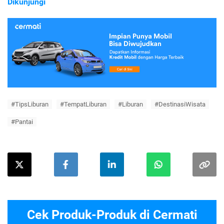
Dikunjungi
#TipsLiburan
#TempatLiburan
#Liburan
#DestinasiWisata
#Pantai
Cek Produk-Produk di Cermati