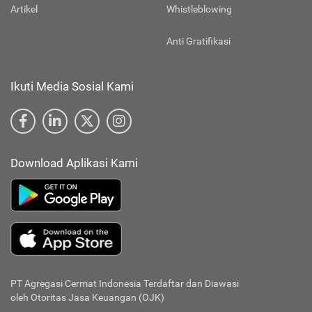
Artikel
Whistleblowing
Anti Gratifikasi
Ikuti Media Sosial Kami
Download Aplikasi Kami
PT Agregasi Cermat Indonesia
Terdaftar dan Diawasi
oleh Otoritas Jasa Keuangan (OJK)