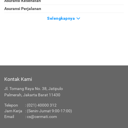
Asuransi Kesehatan
Asuransi Perjalanan
Selengkapnya
Kontak Kami
Jl. Tomang Raya No. 38, Jatipulo
Palmerah, Jakarta Barat 11430
Telepon
:
(021) 40000 312
Jam Kerja
: (Senin-Jumat 9:00-17:00)
Email
:
cs@cermati.com