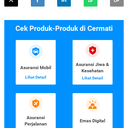
Cek Produk-Produk di Cermati
Asuransi Jiwa &
Asuransi Mobil
Kesehatan
Lihat Detail
Lihat Detail
Asuransi
Emas Digital
Perjalanan