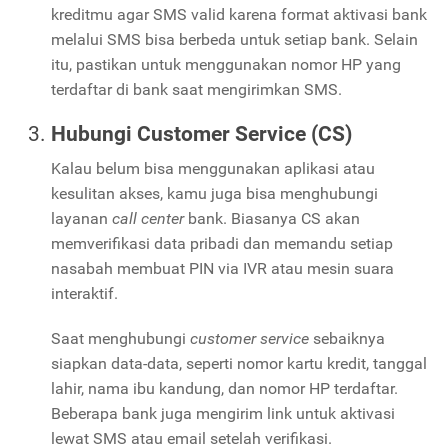
kreditmu agar SMS valid karena format aktivasi bank
melalui SMS bisa berbeda untuk setiap bank. Selain
itu, pastikan untuk menggunakan nomor HP yang
terdaftar di bank saat mengirimkan SMS.
Hubungi Customer Service (CS)
Kalau belum bisa menggunakan aplikasi atau
kesulitan akses, kamu juga bisa menghubungi
layanan
call center
bank. Biasanya CS akan
memverifikasi data pribadi dan memandu setiap
nasabah membuat PIN via IVR atau mesin suara
interaktif.
Saat menghubungi
customer service
sebaiknya
siapkan data-data, seperti nomor kartu kredit, tanggal
lahir, nama ibu kandung, dan nomor HP terdaftar.
Beberapa bank juga mengirim link untuk aktivasi
lewat SMS atau email setelah verifikasi.