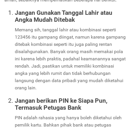
Jangan Gunakan Tanggal Lahir atau
Angka Mudah Ditebak
Memang sih, tanggal lahir atau kombinasi seperti
123456 itu gampang diingat, namun karena gampang
ditebak kombinasi seperti itu juga paling rentan
disalahgunakan. Banyak orang masih memakai pola
ini karena lebih praktis, padahal keamanannya sangat
rendah. Jadi, pastikan untuk memiliki kombinasi
angka yang lebih rumit dan tidak berhubungan
langsung dengan data pribadi yang mudah diketahui
orang lain.
Jangan berikan PIN ke Siapa Pun,
Termasuk Petugas Bank
PIN adalah rahasia yang hanya boleh diketahui oleh
pemilik kartu. Bahkan pihak bank atau petugas