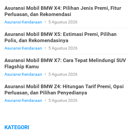
Asuransi Mobil BMW X4: Pilihan Jenis Premi, Fitur
Perluasan, dan Rekomendasi
Asuransi Kendaraan
•
5 Agustus 2026
Asuransi Mobil BMW X5: Estimasi Premi, Pilihan
Polis, dan Rekomendasinya
Asuransi Kendaraan
•
5 Agustus 2026
Asuransi Mobil BMW X7: Cara Tepat Melindungi SUV
Flagship Kamu
Asuransi Kendaraan
•
5 Agustus 2026
Asuransi Mobil BMW Z4: Hitungan Tarif Premi, Opsi
Perluasan, dan Pilihan Penyedianya
Asuransi Kendaraan
•
5 Agustus 2026
KATEGORI