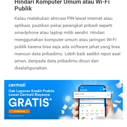
Hindari Komputer Umum atau Wi-Fi
Publik
Kalau melakukan aktivasi PIN lewat internet atau
aplikasi, pastikan pakai perangkat pribadi seperti
smartphone
atau laptop milik sendiri. Hindari
menggunakan komputer umum atau jaringan Wi-Fi
publik karena bisa saja ada
software
jahat yang bisa
mencuri data pribadimu. Lebih baik sedikit repot asal
aman, daripada data pribadimu dicuri dan
disalahgunakan.