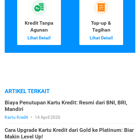
Kredit Tanpa
Top-up &
Agunan
Tagihan
Lihat Detail
Lihat Detail
ARTIKEL TERKAIT
Biaya Penutupan Kartu Kredit: Resmi dari BNI, BRI,
Mandiri
Kartu Kredit
•
14 April 2026
Cara Upgrade Kartu Kredit dari Gold ke Platinum: Biar
Makin Level Up!