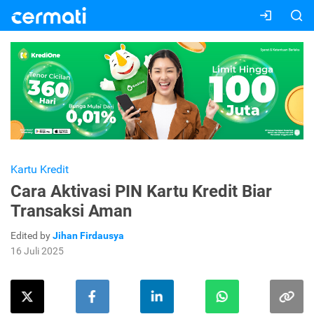
Kartu Kredit
Cara Aktivasi PIN Kartu Kredit Biar
Transaksi Aman
Edited by
Jihan Firdausya
16 Juli 2025