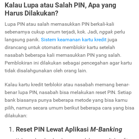
Kalau Lupa atau Salah PIN, Apa yang
Harus Dilakukan?
Lupa PIN atau salah memasukkan PIN berkali-kali
sebenarnya cukup umum terjadi, kok. Jadi,
nggak
perlu
langsung panik.
Sistem keamanan kartu kredit
juga
dirancang untuk otomatis memblokir kartu setelah
nasabah beberapa kali memasukkan PIN yang salah.
Pemblokiran ini dilakukan sebagai pencegahan agar kartu
tidak disalahgunakan oleh orang lain.
Kalau kartu kredit terblokir atau nasabah memang benar-
benar lupa PIN, nasabah bisa melakukan reset PIN. Setiap
bank biasanya punya beberapa metode yang bisa kamu
pilih, namun secara umum berikut beberapa cara yang bisa
dilakukan:
Reset PIN Lewat Aplikasi
M-Banking