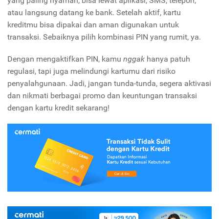
yang paling nyaman, bisa lewat aplikasi, SMS, telepon,
atau langsung datang ke bank. Setelah aktif, kartu
kreditmu bisa dipakai dan aman digunakan untuk
transaksi. Sebaiknya pilih kombinasi PIN yang rumit, ya.
Dengan mengaktifkan PIN, kamu
nggak
hanya patuh
regulasi, tapi juga melindungi kartumu dari risiko
penyalahgunaan. Jadi, jangan tunda-tunda, segera aktivasi
dan nikmati berbagai promo dan keuntungan transaksi
dengan kartu kredit sekarang!