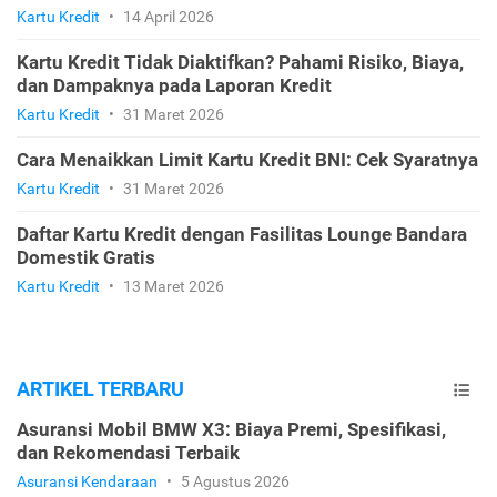
Kartu Kredit
•
14 April 2026
Kartu Kredit Tidak Diaktifkan? Pahami Risiko, Biaya,
dan Dampaknya pada Laporan Kredit
Kartu Kredit
•
31 Maret 2026
Cara Menaikkan Limit Kartu Kredit BNI: Cek Syaratnya
Kartu Kredit
•
31 Maret 2026
Daftar Kartu Kredit dengan Fasilitas Lounge Bandara
Domestik Gratis
Kartu Kredit
•
13 Maret 2026
ARTIKEL TERBARU
Asuransi Mobil BMW X3: Biaya Premi, Spesifikasi,
dan Rekomendasi Terbaik
Asuransi Kendaraan
•
5 Agustus 2026