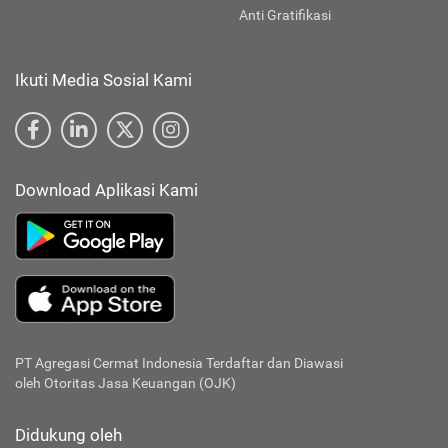
Anti Gratifikasi
Ikuti Media Sosial Kami
Download Aplikasi Kami
PT Agregasi Cermat Indonesia
Terdaftar dan Diawasi
oleh Otoritas Jasa Keuangan (OJK)
Didukung oleh