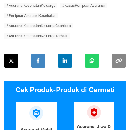
#AsuransiKesehatanKeluarga
#KasusPenipuanAsuransi
#PenipuanAsuransiKesehatan
#AsuransiKesehatanKeluargaCashless
#AsuransiKesehatanKeluargaTerbaik
Cek Produk-Produk di Cermati
Asuransi Jiwa &
Asuransi Mobil