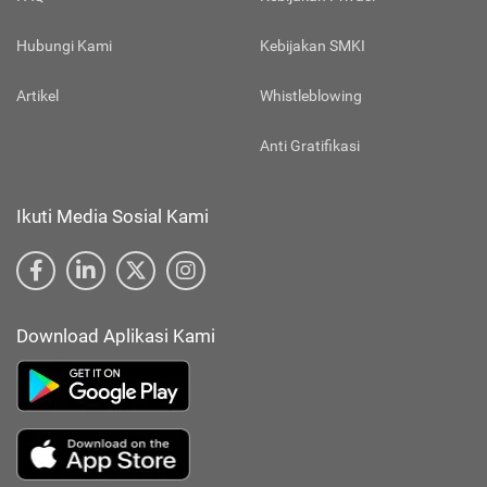
Hubungi Kami
Kebijakan SMKI
Artikel
Whistleblowing
Anti Gratifikasi
Ikuti Media Sosial Kami
Download Aplikasi Kami