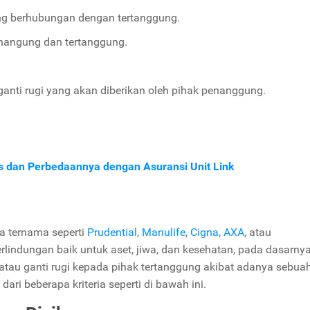
ng berhubungan dengan tertanggung.
penangung dan tertanggung.
 ganti rugi yang akan diberikan oleh pihak penanggung.
is dan Perbedaannya dengan Asuransi Unit Link
a ternama seperti
Prudential
,
Manulife
,
Cigna
,
AXA
, atau
ndungan baik untuk aset, jiwa, dan kesehatan, pada dasarny
 atau ganti rugi kepada pihak tertanggung akibat adanya sebua
 dari beberapa kriteria seperti di bawah ini.