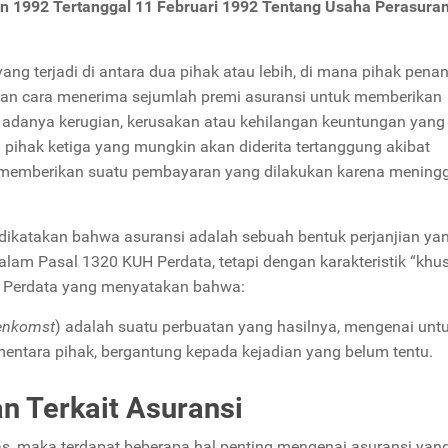
 1992 Tertanggal 11 Februari 1992 Tentang Usaha Perasura
ang terjadi di antara dua pihak atau lebih, di mana pihak pen
gan cara menerima sejumlah premi asuransi untuk memberikan
 adanya kerugian, kerusakan atau kehilangan keuntungan yang
pihak ketiga yang mungkin akan diderita tertanggung akibat
tau memberikan suatu pembayaran yang dilakukan karena mening
 dikatakan bahwa asuransi adalah sebuah bentuk perjanjian ya
am Pasal 1320 KUH Perdata, tetapi dengan karakteristik “khu
H Perdata yang menyatakan bahwa:
enkomst
) adalah suatu perbuatan yang hasilnya, mengenai unt
entara pihak, bergantung kepada kejadian yang belum tentu.
an Terkait Asuransi
s, maka terdapat beberapa hal penting mengenai asuransi yang