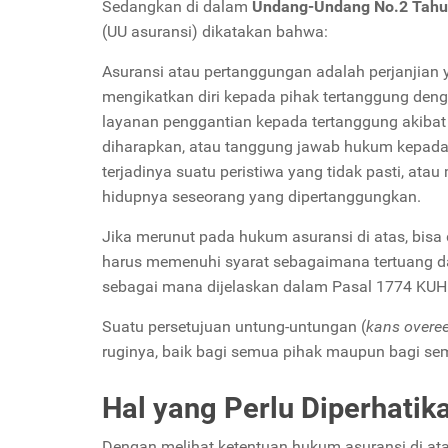
Sedangkan di dalam
Undang-Undang No.2 Tahun
(UU asuransi) dikatakan bahwa:
Asuransi atau pertanggungan adalah perjanjian y
mengikatkan diri kepada pihak tertanggung den
layanan penggantian kepada tertanggung akibat
diharapkan, atau tanggung jawab hukum kepada 
terjadinya suatu peristiwa yang tidak pasti, a
hidupnya seseorang yang dipertanggungkan.
Jika merunut pada hukum asuransi di atas, bisa
harus memenuhi syarat sebagaimana tertuang dal
sebagai mana dijelaskan dalam Pasal 1774 KU
Suatu persetujuan untung-untungan (
kans overe
ruginya, baik bagi semua pihak maupun bagi sem
Hal yang Perlu Diperhatik
Dengan melihat ketentuan hukum asuransi di ata