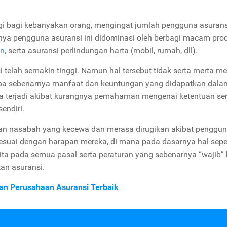
agi bagi kebanyakan orang, mengingat jumlah pengguna asurans
ginya pengguna asuransi ini didominasi oleh berbagi macam pro
an
, serta asuransi perlindungan harta (mobil, rumah, dll).
telah semakin tinggi. Namun hal tersebut tidak serta merta 
pa sebenarnya manfaat dan keuntungan yang didapatkan dala
isa terjadi akibat kurangnya pemahaman mengenai ketentuan se
endiri.
kan nasabah yang kecewa dan merasa dirugikan akibat penggu
esuai dengan harapan mereka, di mana pada dasarnya hal sepert
ita pada semua pasal serta peraturan yang sebenarnya “wajib” 
n asuransi.
an Perusahaan Asuransi Terbaik