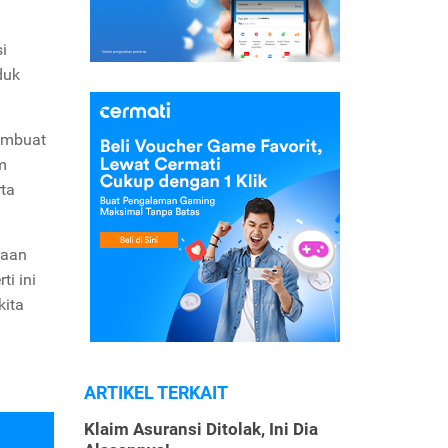
i
duk
membuat
m
rta
naan
i ini
kita
ARTIKEL TERKAIT
Klaim Asuransi Ditolak, Ini Dia