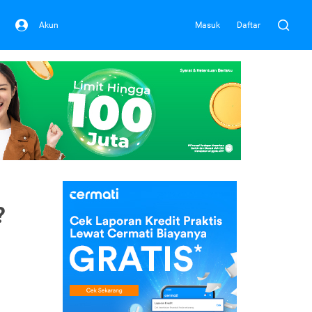
Akun
Masuk
Daftar
?