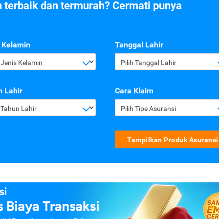
n terbaik dan termurah? Cermati punya
 Kelamin
Tanggal Lahir
h Jenis Kelamin
Pilih Tanggal Lahir
 Lahir
Cara Klaim
h Tahun Lahir
Pilih Tipe Asuransi
Tampilkan Produk Asuransi