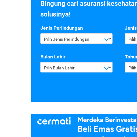
Bingung cari asuransi kesehata
solusinya!
Jenis Perlindungan
Jenis
Pilih Jenis Perlindungan
Pili
Bulan Lahir
Tahun
Pilih Bulan Lahir
Pili