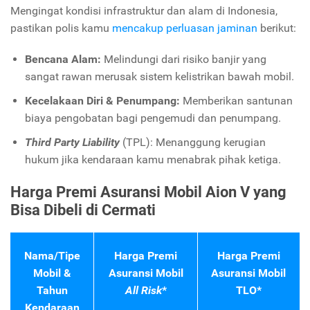
Mengingat kondisi infrastruktur dan alam di Indonesia,
pastikan polis kamu
mencakup perluasan jaminan
berikut:
Bencana Alam:
Melindungi dari risiko banjir yang
sangat rawan merusak sistem kelistrikan bawah mobil.
Kecelakaan Diri & Penumpang:
Memberikan santunan
biaya pengobatan bagi pengemudi dan penumpang.
Third Party Liability
(TPL): Menanggung kerugian
hukum jika kendaraan kamu menabrak pihak ketiga.
Harga Premi Asuransi Mobil Aion V yang
Bisa Dibeli di Cermati
Nama/Tipe
Harga Premi
Harga Premi
Mobil &
Asuransi Mobil
Asuransi Mobil
Tahun
All Risk
*
TLO*
Kendaraan