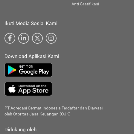
Anti Gratifikasi
Ikuti Media Sosial Kami
Download Aplikasi Kami
PT Agregasi Cermat Indonesia
Terdaftar dan Diawasi
oleh Otoritas Jasa Keuangan (OJK)
Didukung oleh