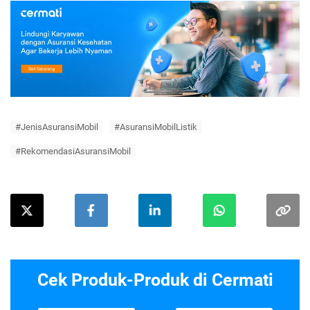
#JenisAsuransiMobil
#AsuransiMobilListik
#RekomendasiAsuransiMobil
Cek Produk-Produk di Cermati