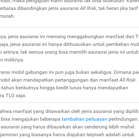
 mobil, maka pengajuan klaim asuransi tak bisa dilakukan. Kare
rbatas dibandingkan jenis asuransi
All
Risk
, tak heran jika tarif
 murah.
ya, jenis asuransi ini memang menggabungkan manfaat dari 
saja, jenis asuransi ini hanya dikhususkan untuk pembelian mob
ni artinya, tak semua orang bisa memilih asuransi jenis ini untuk
n miliknya.
ransi mobil gabungan ini pun juga bukan sekaligus. Dimana pa
mobil akan mendapatkan pertanggungan dan manfaat
All Risk
.
n-tahun berikutnya hingga kredit lunas hanya mendapatkan
ra TLO saja.
hwa manfaat yang ditawarkan oleh jenis asuransi yang dipilih
 bisa mengajukan beberapa
tambahan perluasan
perlindungan.
i asuransi yang harus dibayarkan akan cenderung lebih mahal.
jaminan yang biasanya harus diajukan terpisah adalah untuk