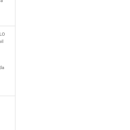
na
TLO
il
da