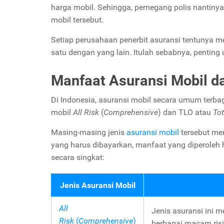
harga mobil. Sehingga, pemegang polis nantinya
mobil tersebut.
Setiap perusahaan penerbit asuransi tentunya m
satu dengan yang lain. Itulah sebabnya, penting
Manfaat Asuransi Mobil da
Di Indonesia, asuransi mobil secara umum terba
mobil
All Risk
(
Comprehensive
) dan TLO atau
Tot
Masing-masing jenis
asuransi mobil
tersebut me
yang harus dibayarkan, manfaat yang diperoleh h
secara singkat:
Jenis Asuransi Mobil
All
Jenis asuransi ini 
Risk
(
Comprehensive
)
berbagai macam ris