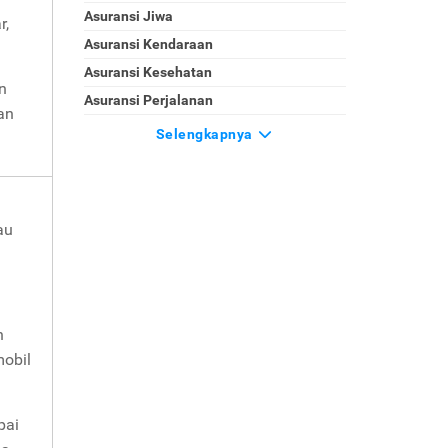
Asuransi Jiwa
r,
Asuransi Kendaraan
Asuransi Kesehatan
n
Asuransi Perjalanan
an
Selengkapnya
au
n
mobil
pai