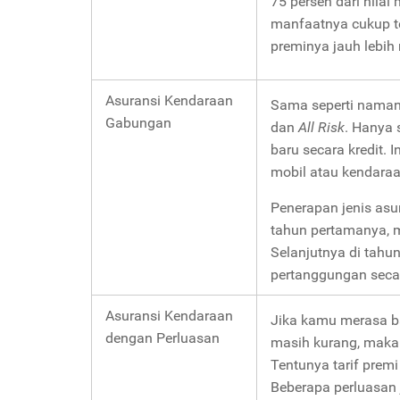
75 persen dari nilai
manfaatnya cukup te
preminya jauh lebih
Asuransi Kendaraan
Sama seperti naman
Gabungan
dan
All Risk
. Hanya 
baru secara kredit. I
mobil atau kendaraa
Penerapan jenis asu
tahun pertamanya, 
Selanjutnya di tahu
pertanggungan seca
Asuransi Kendaraan
Jika kamu merasa ba
dengan Perluasan
masih kurang, maka
Tentunya tarif prem
Beberapa perluasan 