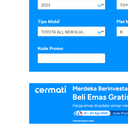
2023
TOY
Tipe Mobil
Plat 
TOYOTA ALL NEW KIJANG INNOVA G 2.4 A/T DIESEL
B
Kode Promo