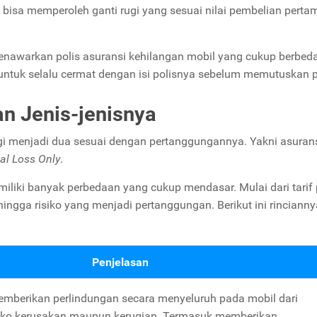
 bisa memperoleh ganti rugi yang sesuai nilai pembelian perta
enawarkan polis asuransi kehilangan mobil yang cukup berbed
 untuk selalu cermat dengan isi polisnya sebelum memutuskan p
n Jenis-jenisnya
gi menjadi dua sesuai dengan pertanggungannya. Yakni asuran
al Loss Only
.
miliki banyak perbedaan yang cukup mendasar. Mulai dari tarif
ingga risiko yang menjadi pertanggungan. Berikut ini rincianny
Penjelasan
memberikan perlindungan secara menyeluruh pada mobil dari
iko kerusakan maupun kerugian. Termasuk memberikan