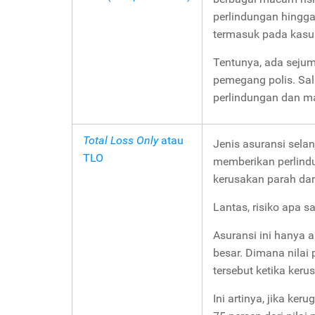
perlindungan hingga g
termasuk pada kasu
Tentunya, ada sejuml
pemegang polis. Sala
perlindungan dan ma
Total Loss Only
atau
Jenis asuransi sela
TLO
memberikan perlindu
kerusakan parah dan
Lantas, risiko apa s
Asuransi ini hanya
besar. Dimana nilai 
tersebut ketika ker
Ini artinya, jika k