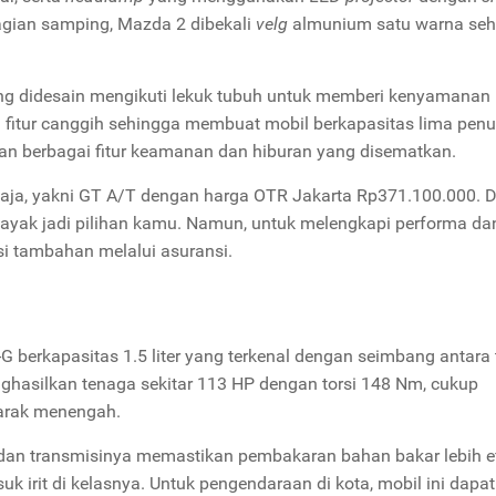
gian samping, Mazda 2 dibekali
velg
almunium satu warna seh
 yang didesain mengikuti lekuk tubuh untuk memberi kenyamanan
ai fitur canggih sehingga membuat mobil berkapasitas lima pe
ngan berbagai fitur keamanan dan hiburan yang disematkan.
 saja, yakni GT A/T dengan harga OTR Jakarta Rp371.100.000.
layak jadi pilihan kamu. Namun, untuk melengkapi performa da
i tambahan melalui asuransi.
G berkapasitas 1.5 liter yang terkenal dengan seimbang antara
ghasilkan tenaga sekitar 113 HP dengan torsi 148 Nm, cukup
 jarak menengah.
dan transmisinya memastikan pembakaran bahan bakar lebih ef
irit di kelasnya. Untuk pengendaraan di kota, mobil ini dapat