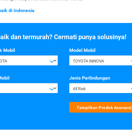
aik di Indonesia
baik dan termurah? Cermati punya solusinya!
k Mobil
Model Mobil
OTA
TOYOTA INNOVA
Mobil
Jenis Perlindungan
All Risk
Tampilkan Produk Asuransi