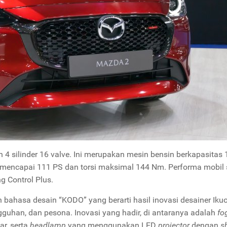
4 silinder 16 valve. Ini merupakan mesin bensin berkapasitas 
 mencapai 111 PS dan torsi maksimal 144 Nm. Performa mobil s
g Control Plus.
 bahasa desain “KODO” yang berarti hasil inovasi desainer Iku
han, dan pesona. Inovasi yang hadir, di antaranya adalah
fo
ar, serta
headlamp
yang menggunakan LED
projector
dengan
s