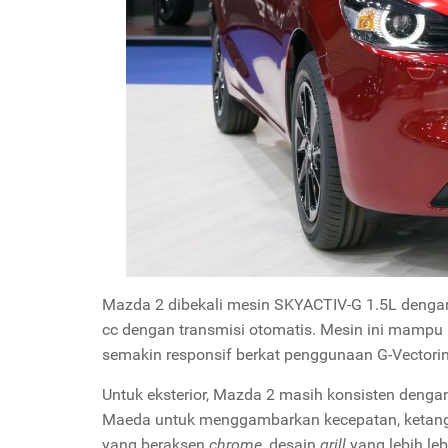
Mazda 2 dibekali mesin SKYACTIV-G 1.5L dengan 
cc dengan transmisi otomatis. Mesin ini mampu
semakin responsif berkat penggunaan G-Vectorin
Untuk eksterior, Mazda 2 masih konsisten dengan
Maeda untuk menggambarkan kecepatan, ketanggu
yang beraksen
chrome
, desain
grill
yang lebih leb