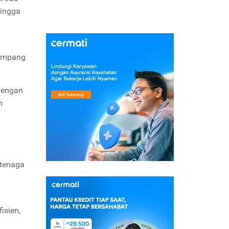
ingga
numpang
 Dengan
n
 tenaga
isien,