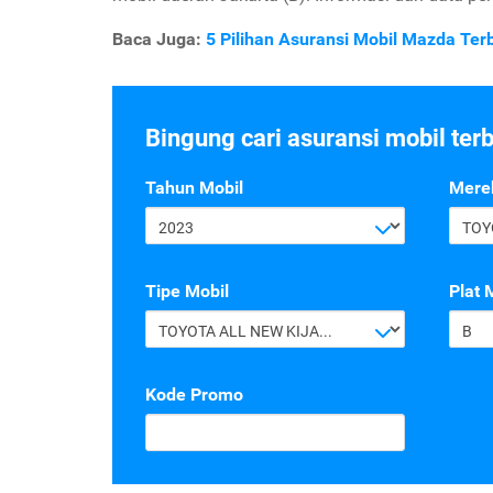
Baca Juga:
5 Pilihan Asuransi Mobil Mazda Terb
Bingung cari asuransi mobil ter
Tahun Mobil
Mere
2023
TOY
Tipe Mobil
Plat 
TOYOTA ALL NEW KIJANG INNOVA G 2.4 A/T DIESEL
B
Kode Promo