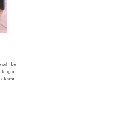
arah ke
 dengan
res kamu