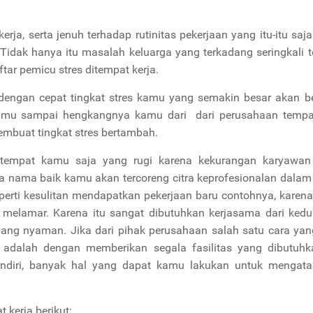
erja, serta jenuh terhadap rutinitas pekerjaan yang itu-itu saja
 Tidak hanya itu masalah keluarga yang terkadang seringkali 
tar pemicu stres ditempat kerja.
 dengan cepat tingkat stres kamu yang semakin besar akan b
a kamu sampai hengkangnya kamu dari dari perusahaan temp
embuat tingkat stres bertambah.
 tempat kamu saja yang rugi karena kekurangan karyawan
a nama baik kamu akan tercoreng citra keprofesionalan dalam
erti kesulitan mendapatkan pekerjaan baru contohnya, karen
at melamar. Karena itu sangat dibutuhkan kerjasama dari ked
yang nyaman. Jika dari pihak perusahaan salah satu cara ya
dalah dengan memberikan segala fasilitas yang dibutuhk
ndiri, banyak hal yang dapat kamu lakukan untuk mengatas
 kerja berikut: