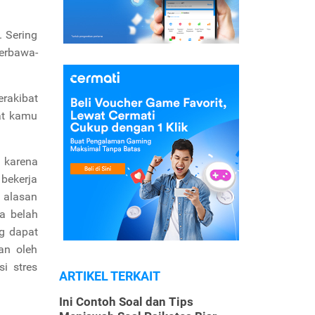
. Sering
terbawa-
erakibat
at kamu
 karena
 bekerja
a alasan
ua belah
ng dapat
an oleh
i stres
ARTIKEL TERKAIT
Ini Contoh Soal dan Tips