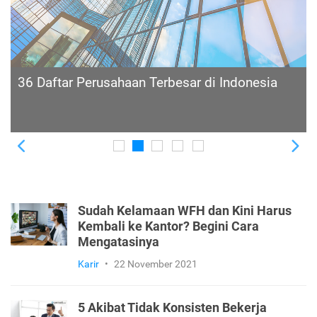
16 Langkah Perencanaan Karier agar Bisa
Meraih Sukses di Masa Depan
Previous
Ne
Sudah Kelamaan WFH dan Kini Harus
Kembali ke Kantor? Begini Cara
Mengatasinya
Karir
•
22 November 2021
5 Akibat Tidak Konsisten Bekerja