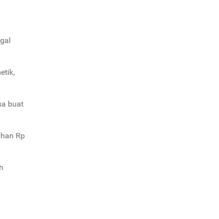
ggal
etik,
sa buat
ahan Rp
h