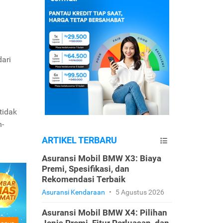
ari
tidak
n-
ARTIKEL TERBARU
Asuransi Mobil BMW X3: Biaya
Premi, Spesifikasi, dan
Rekomendasi Terbaik
Asuransi Kendaraan
•
5 Agustus 2026
Asuransi Mobil BMW X4: Pilihan