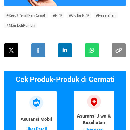
#KreditPemilikanRumah
#KPR
#CicilanKPR
#Kesalahan
#MembeliRumah
Cek Produk-Produk di Cermati
Asuransi Jiwa &
Asuransi Mobil
Kesehatan
Lihat Detail
Lihat Detail