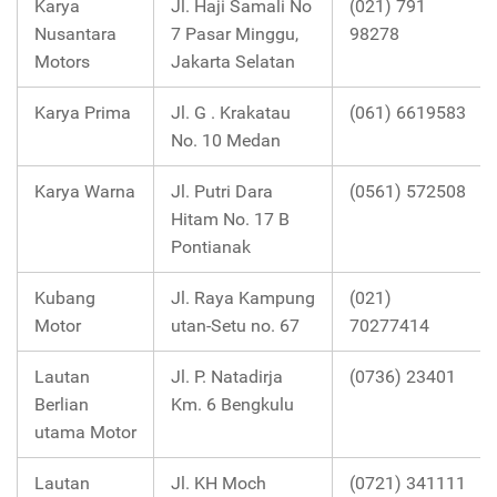
Karya
Jl. Haji Samali No
(021) 791
Nusantara
7 Pasar Minggu,
98278
Motors
Jakarta Selatan
Karya Prima
Jl. G . Krakatau
(061) 6619583
No. 10 Medan
Karya Warna
Jl. Putri Dara
(0561) 572508
Hitam No. 17 B
Pontianak
Kubang
Jl. Raya Kampung
(021)
Motor
utan-Setu no. 67
70277414
Lautan
Jl. P. Natadirja
(0736) 23401
Berlian
Km. 6 Bengkulu
utama Motor
Lautan
Jl. KH Moch
(0721) 341111