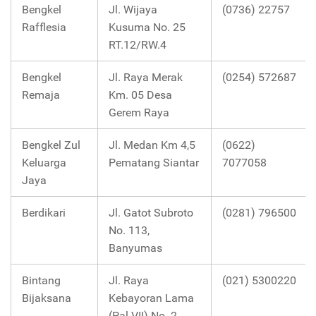
Bengkel
Jl. Wijaya
(0736) 22757
Rafflesia
Kusuma No. 25
RT.12/RW.4
Bengkel
Jl. Raya Merak
(0254) 572687
Remaja
Km. 05 Desa
Gerem Raya
Bengkel Zul
Jl. Medan Km 4,5
(0622)
Keluarga
Pematang Siantar
7077058
Jaya
Berdikari
Jl. Gatot Subroto
(0281) 796500
No. 113,
Banyumas
Bintang
Jl. Raya
(021) 5300220
Bijaksana
Kebayoran Lama
(Pal VII) No. 2