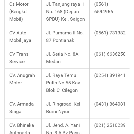
Cs Motor
Jl. Tanjung raya Ii
(0561)
(Bengkel
No. 168 (Depan
6594956
Mobil)
SPBU) Kel. Saigon
CV Auto
Jl. Purnama II No.
(0561) 731382
Mobil jaya
87 Pontianak
CV Trans
Jl. Setia No. 8A
(061) 6636250
Service
Medan
CV. Anugrah
Jl. Raya Temu
(0254) 391941
Motor
Putih No.55 Kav
Blok C Cilegon
CV. Armada
Jl. Ringroad, Kel
(0431) 864081
Siaga
Bumi Nyiur
CV. Bhineka
Jl. Jend. A. Yani
(021) 2510239
Autoparts
No. 8 A By Pass -