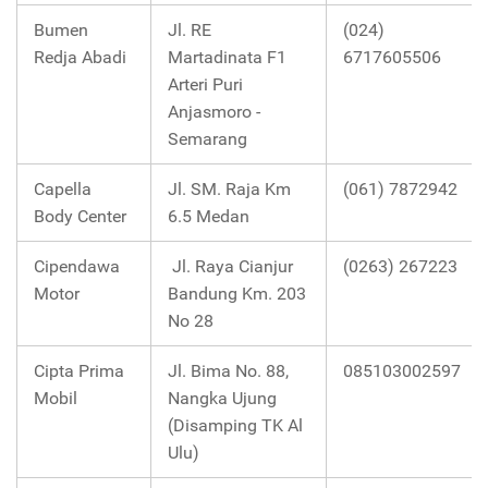
Bumen
Jl. RE
(024)
Redja Abadi
Martadinata F1
6717605506
Arteri Puri
Anjasmoro -
Semarang
Capella
Jl. SM. Raja Km
(061) 7872942
Body Center
6.5 Medan
Cipendawa
Jl. Raya Cianjur
(0263) 267223
Motor
Bandung Km. 203
No 28
Cipta Prima
Jl. Bima No. 88,
085103002597
Mobil
Nangka Ujung
(Disamping TK Al
Ulu)