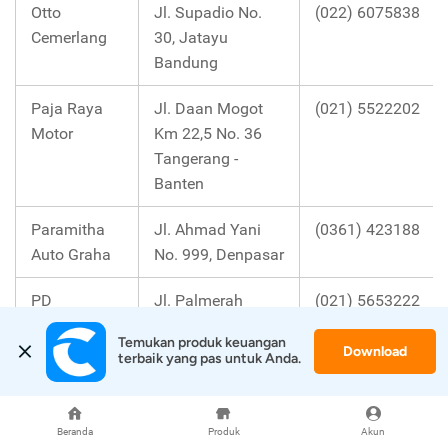
Otto
Jl. Supadio No.
(022) 6075838
Cemerlang
30, Jatayu
Bandung
Paja Raya
Jl. Daan Mogot
(021) 5522202
Motor
Km 22,5 No. 36
Tangerang -
Banten
Paramitha
Jl. Ahmad Yani
(0361) 423188
Auto Graha
No. 999, Denpasar
PD
Jl. Palmerah
(021) 5653222
Nusantara
Utara no. 107
Temukan produk keuangan 
Berlian
Jakarta Pusat
Download
terbaik yang pas untuk Anda.
Pitstop
Jl. Holis No. 246-
(022) 6021621
248
Beranda
Produk
Akun