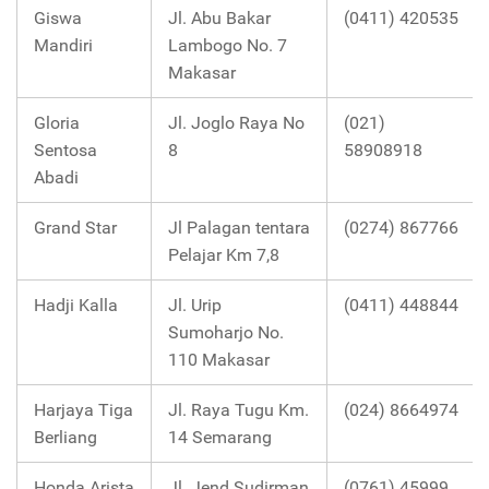
Giswa
Jl. Abu Bakar
(0411) 420535
Mandiri
Lambogo No. 7
Makasar
Gloria
Jl. Joglo Raya No
(021)
Sentosa
8
58908918
Abadi
Grand Star
Jl Palagan tentara
(0274) 867766
Pelajar Km 7,8
Hadji Kalla
Jl. Urip
(0411) 448844
Sumoharjo No.
110 Makasar
Harjaya Tiga
Jl. Raya Tugu Km.
(024) 8664974
Berliang
14 Semarang
Honda Arista
Jl. Jend Sudirman
(0761) 45999