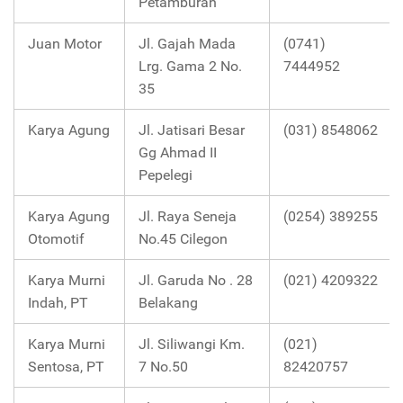
Petamburan
Juan Motor
Jl. Gajah Mada
(0741)
Lrg. Gama 2 No.
7444952
35
Karya Agung
Jl. Jatisari Besar
(031) 8548062
Gg Ahmad II
Pepelegi
Karya Agung
Jl. Raya Seneja
(0254) 389255
Otomotif
No.45 Cilegon
Karya Murni
Jl. Garuda No . 28
(021) 4209322
Indah, PT
Belakang
Karya Murni
Jl. Siliwangi Km.
(021)
Sentosa, PT
7 No.50
82420757