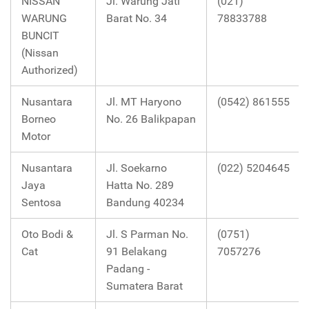
NISSAN
Jl. Warung Jati
(021)
WARUNG
Barat No. 34
78833788
BUNCIT
(Nissan
Authorized)
Nusantara
Jl. MT Haryono
(0542) 861555
Borneo
No. 26 Balikpapan
Motor
Nusantara
Jl. Soekarno
(022) 5204645
Jaya
Hatta No. 289
Sentosa
Bandung 40234
Oto Bodi &
Jl. S Parman No.
(0751)
Cat
91 Belakang
7057276
Padang -
Sumatera Barat