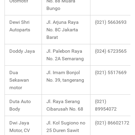
Otomotif
No. 88 Muara
Bungo
Dewi Shri
Jl. Arjuna Raya
(021) 5663693
Autoparts
No. 8C Jakarta
Barat
Doddy Jaya
Jl. Palebon Raya
(024) 6723565
No. 2A Semarang
Dua
Jl. Imam Bonjol
(021) 5517669
Sekawan
No. 39, tangerang
motor
Duta Auto
Jl. Raya Serang
(021)
Body
Cibarusah No. 68
89954072
Dwi Jaya
Jl. Kol Sugiono no
(021) 86602172
Motor, CV
25 Duren Sawit