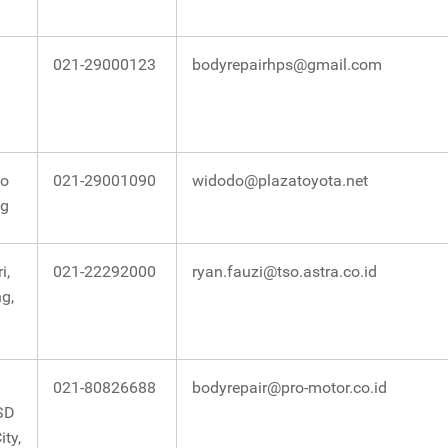
021-29000123
bodyrepairhps@gmail.com
No
021-29001090
widodo@plazatoyota.net
ng
i,
021-22292000
ryan.fauzi@tso.astra.co.id
g,
021-80826688
bodyrepair@pro-motor.co.id
SD
ty,