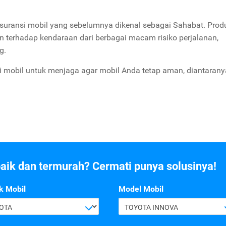
suransi mobil yang sebelumnya dikenal sebagai Sahabat. Prod
n terhadap kendaraan dari berbagai macam risiko perjalanan,
g.
si mobil untuk menjaga agar mobil Anda tetap aman, diantarany
baik dan termurah? Cermati punya solusinya!
k Mobil
Model Mobil
OTA
TOYOTA INNOVA