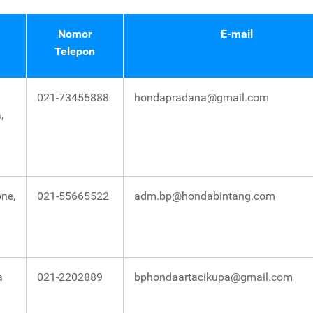
Nomor
E-mail
Telepon
021-73455888
hondapradana@gmail.com
,
ne,
021-55665522
adm.bp@hondabintang.com
a
021-2202889
bphondaartacikupa@gmail.com