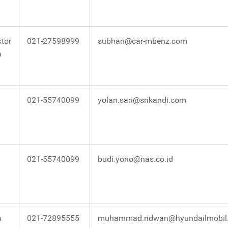
n
ktor
021-27598999
subhan@car-mbenz.com
a
021-55740099
yolan.sari@srikandi.com
021-55740099
budi.yono@nas.co.id
a
021-72895555
muhammad.ridwan@hyundailmobi