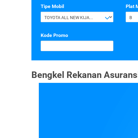
Tipe Mobil
Plat 
TOYOTA ALL NEW KIJANG INNOVA G 2.4 A/T DIESEL
B
Kode Promo
Bengkel Rekanan Asuransi