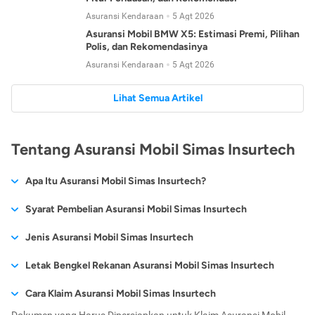
Asuransi Kendaraan
5 Agt 2026
Asuransi Mobil BMW X5: Estimasi Premi, Pilihan
Polis, dan Rekomendasinya
Asuransi Kendaraan
5 Agt 2026
Lihat Semua Artikel
Tentang Asuransi Mobil Simas Insurtech
Apa Itu Asuransi Mobil Simas Insurtech?
Syarat Pembelian Asuransi Mobil Simas Insurtech
Sebagai
salah satu perusahaan asuransi mobil terbaik
, untuk
Jenis Asuransi Mobil Simas Insurtech
mendapatkan polis asuransi mobil Simas Insurtech, Anda harus
Asuransi mobil Simas Insurtech memiliki 3
jenis asuransi mobil
Letak Bengkel Rekanan Asuransi Mobil Simas Insurtech
mempersiapkan dokumen-dokumen penting seperti:
untuk menjaga agar mobil Anda tetap aman, di antaranya
Asuransi Simas Insurtech tentunya memiliki bengkel rekanan
Fotokopi KTP/SIM/KITAS.
Cara Klaim Asuransi Mobil Simas Insurtech
adalah:
Fotokopi STNK.
yang bekerja untuk menangani klaim ataupun perbaikan dari
Dokumen yang Harus Dipersiapkan untuk Klaim Asuransi Mobil