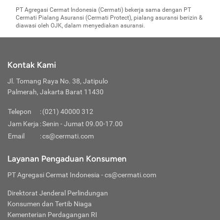
bagian lain kendaraan bermotor kecuali yang
setiap 3 bulan sekali. Pembaruan sandi bisa dilakukan
PT Agregasi Cermat Indonesia (Cermati) bekerja sama dengan PT
disebabkan oleh risiko yang dijamin pada Pasal 1 ayat
melalui menu akun saya dan pilih ganti kata sandi. Apabila
Cermati Pialang Asuransi (Cermati Protect), pialang asuransi berizin &
(1) butir 1.2, 1.3, 1.4 pada
wording
polis.
diawasi oleh OJK, dalam menyediakan asuransi.
lalai atau merasa akun Anda tidak aman, segera lakukan
Kunci dan atau bagian lainnya dari kendaraan
pergantian sandi akun Cermati Anda supaya akun tetap
bermotor pada saat tidak melekat atau berada di
aman.
dalam kendaraan tersebut.
Bagian atau material kendaraan bermotor yang aus
Kontak Kami
karena pemakaian, sifat kekurangan material sendiri
Jl. Tomang Raya No. 38, Jatipulo
atau salah dalam menggunakannya.
Palmerah, Jakarta Barat 11430
Surat Tanda Nomor Kendaraan (STNK), Buku Pemilik
Kendaraan Bermotor (BPKB) dan atau surat-surat lain
Telepon
:
(021) 40000 312
kendaraan bermotor.
Jam Kerja
:
Senin - Jumat 09.00-17.00
Email
:
cs@cermati.com
Layanan Pengaduan Konsumen
PT Agregasi Cermat Indonesia
- cs@cermati.com
Direktorat Jenderal Perlindungan
Konsumen dan Tertib Niaga
Kementerian Perdagangan RI