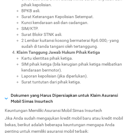
Produk asuransi Simas Insurtech bisa dibilang salah satu
pihak kepolisian.
asuransi mobil
terbaik di tingkat nasional dan di wilayah Asia
BPKB asli.
Tenggara. Simas Insurtech juga selalu mengutamakan
Surat Keterangan Kepolisian Setempat.
Kunci kendaraan asli dan cadangan.
kemudahan layanan nasabah, partner bisnis, atau rekanan
SIM/KTP.
untuk mengakses semua informasi atau hal-hal yang
Surat Blokir STNK asli.
berhubungan dengan asuransi dan pertanggungan melalui
2 Lembar kuitansi kosong bermaterai Rp6.000,- yang
website
,
customer care
, dan
call center
selama 24 jam.
sudah di tanda tangani oleh tertanggung.
Klaim Tanggung Jawab Hukum Pihak Ketiga
Tidak lepas dari inovasi dan peningkatan pelayanan yang
Kartu identitas pihak ketiga.
dilakukan, Simas Insurtech juga terus memberikan dukungan
SIM pihak ketiga (bila kerugian pihak ketiga melibatkan
reasuransi sebagai bentuk komitmen dari perusahaan agar
kendaraan bermotor).
nasabah terus mendapatkan layanan premium setiap saat.
Laporan kepolisian (jika diperlukan).
Surat tuntutan dari pihak ketiga.
Dokumen yang Harus Dipersiapkan untuk Klaim Asuransi
Mobil Simas Insurtech
Keuntungan Memiliki Asuransi Mobil Simas Insurtech
Walaupun tergolong sebagai asuransi mobil murah,
Jika Anda sudah mengajukan kredit mobil baru atau kredit mobil
pertanggungan ini tidak menjamin kerugian, kerusakan, biaya
bekas, berikut adalah beberapa keuntungan mengapa Anda
atas kendaraan bermotor dan atau tanggung jawab hukum
penting untuk memiliki asuransi mobil terbaik:
terhadap pihak ketiga, yang disebabkan oleh: