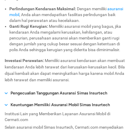
Perlindungan Kendaraan Maksimal:
Dengan memiliki
asuransi
Pertanggungan ini tidak menjamin kerugian, kerusakan,
mobil
, Anda akan mendapatkan fasilitas perlindungan baik
biaya atas kendaraan bermotor dan atau tanggung jawab
dalam hal perawatan atau kecelakaan.
hukum terhadap pihak ketiga, yang disebabkan oleh:
Ganti Rugi Kerugian:
Memiliki asuransi mobil yang bagus, jika
Kendaraan digunakan untuk:
kendaraan Anda mengalami kerusakan, kehilangan, atau
Menarik atau mendorong kendaraan atau benda
pencurian, perusahaan asuransi akan memberikan ganti rugi
lain, memberi pelajaran mengemudi.
dengan jumlah yang cukup besar sesuai dengan ketentuan di
Turut serta dalam perlombaan, latihan, penyaluran
polis Anda sehingga kerugian yang diderita bisa diminimalisir.
hobi kecakapan atau kecepatan, karnaval, pawai,
kampanye, unjuk rasa.
Investasi Perawatan:
Memiliki asuransi kendaraan akan membuat
Melakukan tindak kejahatan.
kendaraan Anda lebih terawat dari kerusakan-kerusakan kecil. Bila
Penggunaan selain dari yang dicantumkan dalam
dijual kembali akan dapat meningkatkan harga karena mobil Anda
polis.
Penggelapan, penipuan, hipnotis dan sejenisnya.
lebih terawat dan memiliki asuransi.
Perbuatan jahat yang dilakukan oleh:
Tertanggung sendiri.
Pengecualian Tanggungan Asuransi Simas Insurtech
Suami atau istri, anak, orang tua atau saudara
sekandung tertanggung.
Ada beberapa alasan mengapa Anda lebih baik membeli
Keuntungan Memiliki Asuransi Mobil Simas Insurtech
Orang yang disuruh tertanggung, bekerja pada
asuransi mobil Simas Insurtech secara
online
, yaitu:
Institusi Lain yang Memberikan Layanan Asuransi Mobil di
tertanggung, orang yang sepengetahuan atau
Cermati.com berkomitmen untuk melindungi dan merahasiakan
Cermati.com
seizin tertanggung.
Proses Dilakukan secara
Online
:
Semua proses transaksi,
data pribadi Anda. Seluruh data atau informasi yang Anda
Orang yang tinggal bersama tertanggung.
aplikasi,
update status
, dan pengecekan dilakukan secara
Selain asuransi mobil Simas Insurtech, Cermati.com menyediakan
masukkan selama proses pengajuan dilindungi menggunakan