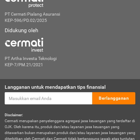
PT Cermati Pialang Asuransi
KEP-596/PD.02/2025
Didukung oleh
PT Artha Investa Teknologi
KEP-7/PM.21/2021
Langganan untuk mendapatkan tips finansial
Berlangganan
Disclaimer:
Cermati merupakan penyelenggara agregasi jasa keuangan yang terdaftar di
OJK. Oleh karena itu, produk dan/atau layanan jasa keuangan yang
ditawarkan bukan merupakan produk dan/atau layanan jasa keuangan yang
diterbitkan oleh Cermati dan Cermati tidak bertanggung jawab atas tuntutan