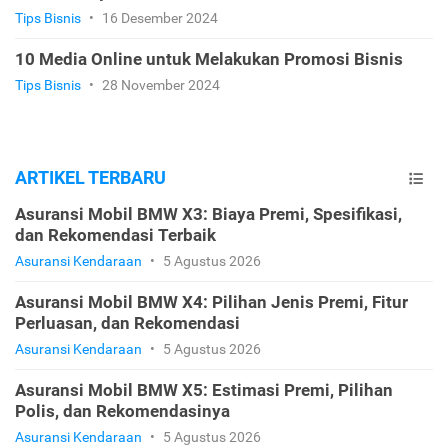
Tips Bisnis
•
16 Desember 2024
10 Media Online untuk Melakukan Promosi Bisnis
Tips Bisnis
•
28 November 2024
ARTIKEL TERBARU
Asuransi Mobil BMW X3: Biaya Premi, Spesifikasi,
dan Rekomendasi Terbaik
Asuransi Kendaraan
•
5 Agustus 2026
Asuransi Mobil BMW X4: Pilihan Jenis Premi, Fitur
Perluasan, dan Rekomendasi
Asuransi Kendaraan
•
5 Agustus 2026
Asuransi Mobil BMW X5: Estimasi Premi, Pilihan
Polis, dan Rekomendasinya
Asuransi Kendaraan
•
5 Agustus 2026