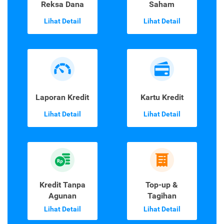
Reksa Dana
Saham
Lihat Detail
Lihat Detail
Laporan Kredit
Kartu Kredit
Lihat Detail
Lihat Detail
Kredit Tanpa
Top-up &
Agunan
Tagihan
Lihat Detail
Lihat Detail