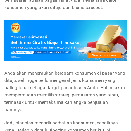
pemasaran adalah bagaimana Anda memahami calon
konsumen yang akan dituju dari bisnis tersebut.
Anda akan menemukan beragam konsumen di pasar yang
dituju, sehingga perlu mengenal jenis konsumen yang
paling tepat sebagai target pasar bisnis Anda. Hal ini akan
mempermudah memilih strategi pemasaran yang tepat,
termasuk untuk memaksimalkan angka penjualan
nantinya.
Jadi, biar bisa menarik perhatian konsumen, sebaiknya
kenali terlebih dahulu tipe-tipe konsumen berikut ini.