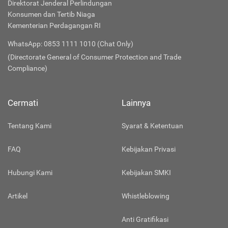
Direktorat Jenderal Perlindungan
Konsumen dan Tertib Niaga
Kementerian Perdagangan RI
WhatsApp: 0853 1111 1010 (Chat Only)
(Directorate General of Consumer Protection and Trade
Compliance)
Cermati
Lainnya
Tentang Kami
Syarat & Ketentuan
FAQ
Kebijakan Privasi
Hubungi Kami
Kebijakan SMKI
Artikel
Whistleblowing
Anti Gratifikasi