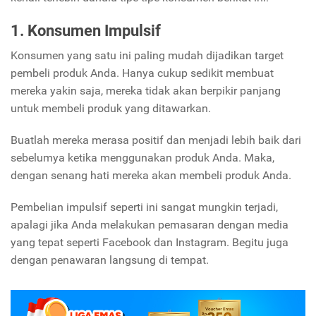
1. Konsumen Impulsif
Konsumen yang satu ini paling mudah dijadikan target
pembeli produk Anda. Hanya cukup sedikit membuat
mereka yakin saja, mereka tidak akan berpikir panjang
untuk membeli produk yang ditawarkan.
Buatlah mereka merasa positif dan menjadi lebih baik dari
sebelumya ketika menggunakan produk Anda. Maka,
dengan senang hati mereka akan membeli produk Anda.
Pembelian impulsif seperti ini sangat mungkin terjadi,
apalagi jika Anda melakukan pemasaran dengan media
yang tepat seperti Facebook dan Instagram. Begitu juga
dengan penawaran langsung di tempat.