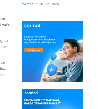
Investasi
•
26 Juni 2026
tor
i waktu
 itu,
nder
beli
inat
ntuk