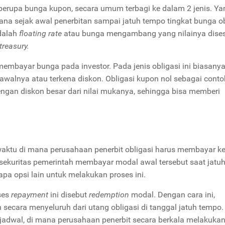
 berupa bunga kupon, secara umum terbagi ke dalam 2 jenis. Ya
mana sejak awal penerbitan sampai jatuh tempo tingkat bunga ob
adalah
floating rate
atau bunga mengambang yang nilainya dise
treasury.
membayar bunga pada investor. Pada jenis obligasi ini biasany
 awalnya atau terkena diskon. Obligasi kupon nol sebagai conto
gan diskon besar dari nilai mukanya, sehingga bisa memberi
aktu di mana perusahaan penerbit obligasi harus membayar k
ekuritas pemerintah membayar modal awal tersebut saat jatuh
apa opsi lain untuk melakukan proses ini.
ses
repayment
ini disebut
redemption
modal. Dengan cara ini,
cara menyeluruh dari utang obligasi di tanggal jatuh tempo.
rjadwal, di mana perusahaan penerbit secara berkala melakuka