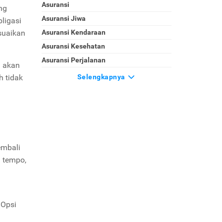
Asuransi
ng
Asuransi Jiwa
ligasi
suaikan
Asuransi Kendaraan
Asuransi Kesehatan
Asuransi Perjalanan
a akan
h tidak
Selengkapnya
embali
 tempo,
 Opsi
n