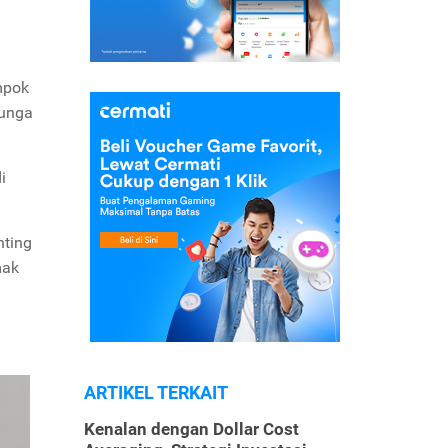
mpok
bunga
i
nting
mak
ARTIKEL TERKAIT
Kenalan dengan Dollar Cost