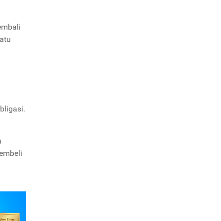
embali
satu
bligasi.
u
membeli