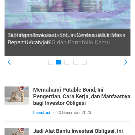
Tabungan Investasi: Solusi Cerdas untuk Masa
Depan Keuangan
Previous
Ne
Memahami Putable Bond, Ini
Pengertian, Cara Kerja, dan Manfaatnya
bagi Investor Obligasi
Investasi
•
20 Desember 2023
Jadi Alat Bantu Investasi Obligasi, Ini