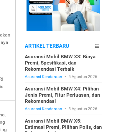
nakan
iaya
ARTIKEL TERBARU
g
Asuransi Mobil BMW X3: Biaya
Premi, Spesifikasi, dan
h
Rekomendasi Terbaik
Asuransi Kendaraan
•
5 Agustus 2026
RI
is
Asuransi Mobil BMW X4: Pilihan
Jenis Premi, Fitur Perluasan, dan
Rekomendasi
Asuransi Kendaraan
•
5 Agustus 2026
na,
Asuransi Mobil BMW X5:
ang
Estimasi Premi, Pilihan Polis, dan
king