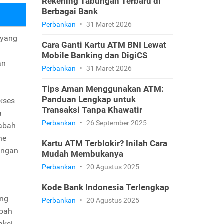
Rekening Tabungan Terbaru di
Berbagai Bank
Perbankan
•
31 Maret 2026
 yang
Cara Ganti Kartu ATM BNI Lewat
Mobile Banking dan DigiCS
an
Perbankan
•
31 Maret 2026
Tips Aman Menggunakan ATM:
Panduan Lengkap untuk
akses
Transaksi Tanpa Khawatir
a
Perbankan
•
26 September 2025
sabah
ne
Kartu ATM Terblokir? Inilah Cara
engan
Mudah Membukanya
.
Perbankan
•
20 Agustus 2025
Kode Bank Indonesia Terlengkap
ang
Perbankan
•
20 Agustus 2025
abah
aksi