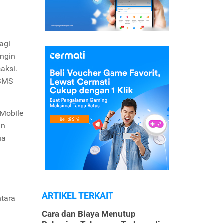
agi
ingin
aksi.
 SMS
 Mobile
an
ua
ARTIKEL TERKAIT
tara
Cara dan Biaya Menutup