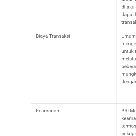
dilaku
dapat 
transa
Biaya Transaksi
Umumny
menge
untuk 
melalu
bebera
mungki
dengan
Keamanan
BRI M
keaman
termas
enkrip