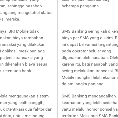
kan, sehingga nasabah
beberapa pengguna.
langsung mengetahui status
ksi mereka.
a, BRI Mobile tidak
SMS Banking sering kali dike
nakan biaya tambahan
biaya per SMS yang dikirim. B
transaksi yang dilakukan
ini dapat bervariasi tergantun
i aplikasi, meskipun ada
pada operator seluler yang
pa jenis transaksi yang
digunakan oleh nasabah. Ole
n dikenakan biaya sesuai
karena itu, bagi nasabah yang
 ketentuan bank.
sering melakukan transaksi, B
Mobile mungkin lebih ekonom
dalam jangka panjang.
obile menggunakan sistem
SMS Banking mengandalkan
an yang lebih canggih,
keamanan yang lebih sederha
uk otentikasi dua faktor dan
yaitu melalui nomor ponsel y
si data, untuk melindungi
terdaftar. Meskipun SMS Ban