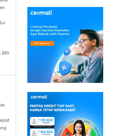
ken
lui
n BRI
er.
epat
yang