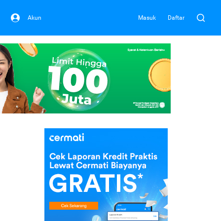
Akun
Masuk
Daftar
i