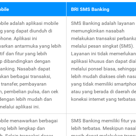
bile
BRI SMS Banking
bile adalah aplikasi mobile
SMS Banking adalah layanan
g yang dapat diunduh di
memungkinkan nasabah
hone. Aplikasi ini
melakukan transaksi perbank
arkan antarmuka yang lebih
melalui pesan singkat (SMS).
tif dan fitur yang lebih
Layanan ini tidak memerlukan
p dibandingkan dengan
aplikasi khusus dan dapat di
anking. Nasabah dapat
melalui ponsel biasa, sehingg
kan berbagai transaksi,
lebih mudah diakses oleh na
i transfer, pembayaran
yang tidak memiliki smartpho
n, pembelian pulsa, dan cek
atau yang berada di daerah d
dengan lebih mudah dan
koneksi internet yang terbatas
elalui aplikasi ini.
bile menawarkan berbagai
SMS Banking memiliki fitur y
yang lebih lengkap dan
lebih terbatas. Meskipun nas
h. Selain transaksi dasar
masih dapat melakukan trans