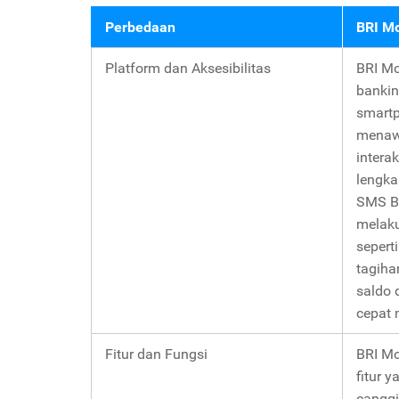
Perbedaan
BRI Mo
Platform dan Aksesibilitas
BRI Mo
bankin
smartp
menaw
interak
lengka
SMS B
melaku
sepert
tagiha
saldo 
cepat m
Fitur dan Fungsi
BRI Mo
fitur 
canggi