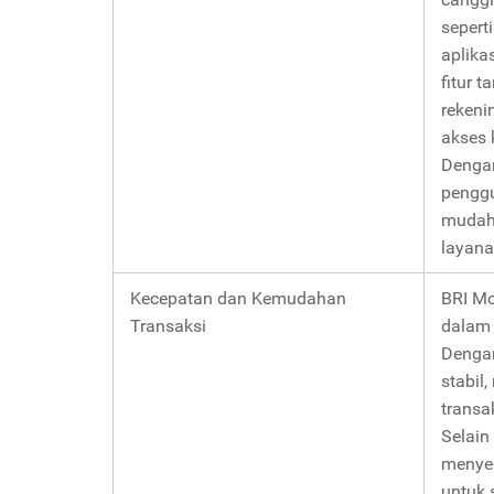
seperti
aplikas
fitur 
rekenin
akses 
Denga
pengg
mudah
layana
Kecepatan dan Kemudahan
BRI Mo
Transaksi
dalam 
Dengan
stabil
transa
Selain 
menyed
untuk 