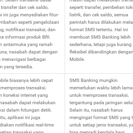
 transfer dan cek saldo,
seperti transfer, pembelian to
i ini juga menyediakan fitur-
listrik, dan cek saldo, semua
tambahan seperti pengelolaan
perintah harus dilakukan mela
g, notifikasi transaksi, dan
format SMS tertentu. Hal ini
ke informasi produk BRI.
membuat SMS Banking lebih
n antarmuka yang ramah
sederhana, tetapi juga kurang
una, nasabah dapat dengan
fleksibel dibandingkan denga
 menavigasi berbagai
Mobile.
n yang tersedia.
bile biasanya lebih cepat
SMS Banking mungkin
memproses transaksi.
memerlukan waktu lebih lama
 koneksi internet yang
untuk memproses transaksi,
, nasabah dapat melakukan
tergantung pada jaringan selul
ksi dalam hitungan detik.
Selain itu, nasabah harus
itu, aplikasi ini juga
mengingat format SMS yang t
iakan notifikasi real-time
untuk setiap jenis transaksi, 
setiap transaksi yang
bisa menjadi kendala bagi