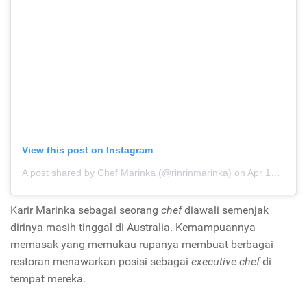
View this post on Instagram
A post shared by Chef Marinka (@rinrinmarinka)
on
Apr 16, 2018 at 10:50pm PDT
Karir Marinka sebagai seorang
chef
diawali semenjak
dirinya masih tinggal di Australia. Kemampuannya
memasak yang memukau rupanya membuat berbagai
restoran menawarkan posisi sebagai
executive
chef
di
tempat mereka.