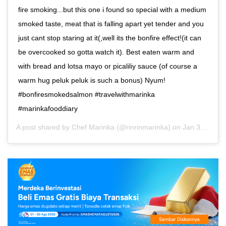
fire smoking...but this one i found so special with a medium
smoked taste, meat that is falling apart yet tender and you
just cant stop staring at it(,well its the bonfire effect!(it can
be overcooked so gotta watch it). Best eaten warm and
with bread and lotsa mayo or picaliliy sauce (of course a
warm hug peluk peluk is such a bonus) Nyum!
#bonfiresmokedsalmon #travelwithmarinka
#marinkafooddiary
A post shared by
Chef Marinka
(@rinrinmarinka) on
Jan 31, 2020 at 1:56am PST